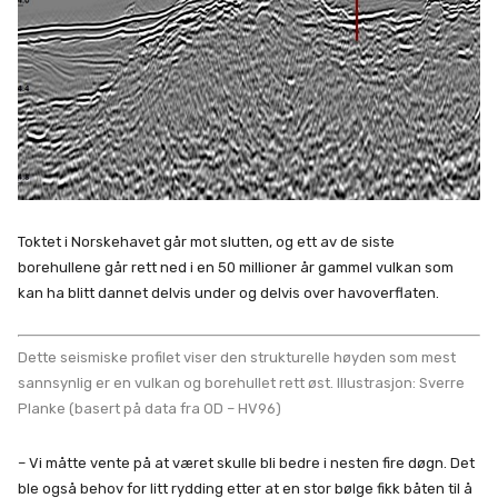
Toktet i Norskehavet går mot slutten, og ett av de siste
borehullene går rett ned i en 50 millioner år gammel vulkan som
kan ha blitt dannet delvis under og delvis over havoverflaten.
Dette seismiske profilet viser den strukturelle høyden som mest
sannsynlig er en vulkan og borehullet rett øst. Illustrasjon: Sverre
Planke (basert på data fra OD – HV96)
– Vi måtte vente på at været skulle bli bedre i nesten fire døgn. Det
ble også behov for litt rydding etter at en stor bølge fikk båten til å