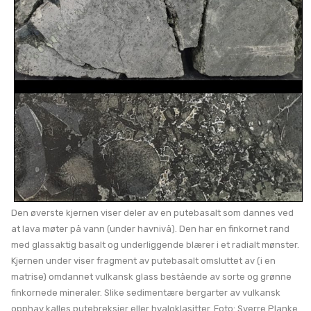
Den øverste kjernen viser deler av en putebasalt som dannes ved
at lava møter på vann (under havnivå). Den har en finkornet rand
med glassaktig basalt og underliggende blærer i et radialt mønster.
Kjernen under viser fragment av putebasalt omsluttet av (i en
matrise) omdannet vulkansk glass bestående av sorte og grønne
finkornede mineraler. Slike sedimentære bergarter av vulkansk
opphav kalles putebreksjer eller hyaloklasitter. Foto: Sverre Planke