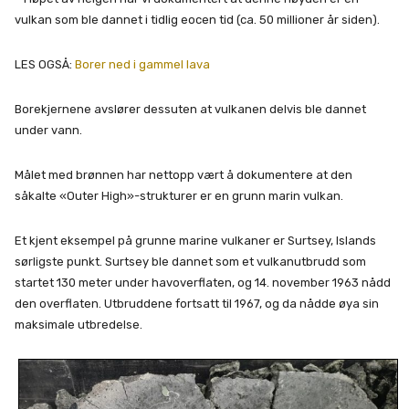
vulkan som ble dannet i tidlig eocen tid (ca. 50 millioner år siden).
LES OGSÅ:
Borer ned i gammel lava
Borekjernene avslører dessuten at vulkanen delvis ble dannet
under vann.
Målet med brønnen har nettopp vært å dokumentere at den
såkalte «Outer High»-strukturer er en grunn marin vulkan.
Et kjent eksempel på grunne marine vulkaner er Surtsey, Islands
sørligste punkt. Surtsey ble dannet som et vulkanutbrudd som
startet 130 meter under havoverflaten, og 14. november 1963 nådd
den overflaten. Utbruddene fortsatt til 1967, og da nådde øya sin
maksimale utbredelse.