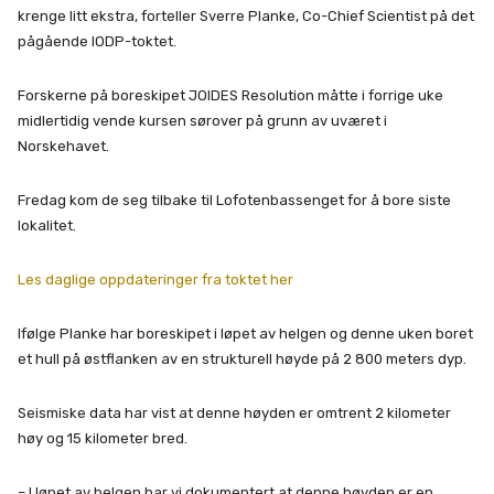
krenge litt ekstra, forteller Sverre Planke, Co-Chief Scientist på det
pågående IODP-toktet.
Forskerne på boreskipet JOIDES Resolution måtte i forrige uke
midlertidig vende kursen sørover på grunn av uværet i
Norskehavet.
Fredag kom de seg tilbake til Lofotenbassenget for å bore siste
lokalitet.
Les daglige oppdateringer fra toktet her
Ifølge Planke har boreskipet i løpet av helgen og denne uken boret
et hull på østflanken av en strukturell høyde på 2 800 meters dyp.
Seismiske data har vist at denne høyden er omtrent 2 kilometer
høy og 15 kilometer bred.
– I løpet av helgen har vi dokumentert at denne høyden er en