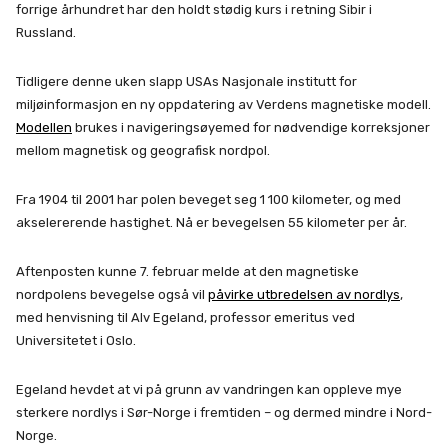
forrige århundret har den holdt stødig kurs i retning Sibir i
Russland.
Tidligere denne uken slapp USAs Nasjonale institutt for
miljøinformasjon en ny oppdatering av Verdens magnetiske modell.
Modellen
brukes i navigeringsøyemed for nødvendige korreksjoner
mellom magnetisk og geografisk nordpol.
Fra 1904 til 2001 har polen beveget seg 1 100 kilometer, og med
akselererende hastighet. Nå er bevegelsen 55 kilometer per år.
Aftenposten kunne 7. februar melde at den magnetiske
nordpolens bevegelse også vil
påvirke utbredelsen av nordlys
,
med henvisning til Alv Egeland, professor emeritus ved
Universitetet i Oslo.
Egeland hevdet at vi på grunn av vandringen kan oppleve mye
sterkere nordlys i Sør-Norge i fremtiden – og dermed mindre i Nord-
Norge.