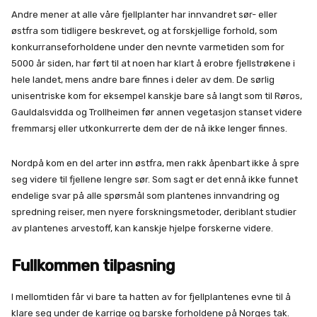
Andre mener at alle våre fjellplanter har innvandret sør- eller
østfra som tidligere beskrevet, og at forskjellige forhold, som
konkurranseforholdene under den nevnte varmetiden som for
5000 år siden, har ført til at noen har klart å erobre fjellstrøkene i
hele landet, mens andre bare finnes i deler av dem. De sørlig
unisentriske kom for eksempel kanskje bare så langt som til Røros,
Gauldalsvidda og Trollheimen før annen vegetasjon stanset videre
fremmarsj eller utkonkurrerte dem der de nå ikke lenger finnes.
Nordpå kom en del arter inn østfra, men rakk åpenbart ikke å spre
seg videre til fjellene lengre sør. Som sagt er det ennå ikke funnet
endelige svar på alle spørsmål som plantenes innvandring og
spredning reiser, men nyere forskningsmetoder, deriblant studier
av plantenes arvestoff, kan kanskje hjelpe forskerne videre.
Fullkommen tilpasning
I mellomtiden får vi bare ta hatten av for fjellplantenes evne til å
klare seg under de karrige og barske forholdene på Norges tak.