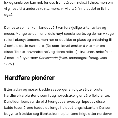
Is- og snøbreer kan nok for oss fremstå som nokså livløse, men om
vi gir oss til å undersøke nærmere, vil vi altså finne at det er liv her
også.
De neste som ankom landet vårt var forskjellige arter av lav og
moser. Mange av dem er til dels høyt spesialiserte, og de har viktige
roller i økosystemene, men her er det ikke er plass og anledning til
å omtale dette nærmere. (De som likevel ønsker å vite mer om
disse ”første innvandrerne”, og deres rolle i fjellnaturen, anbefales
å lese Leif Ryvarden:
Det levende fjellet
, Teknologisk forlag, Oslo
1995.)
Hardføre pionérer
Etter at lav og moser kledde svabergene, fulgte så de første,
hardføre karplantene som i dag hovedsakelig er våre fjellplanter.
Da istiden kom, var de blitt tvunget sørover, og i løpet av disse
kalde tusenårene hadde de lenge holdt ut langs iskanten. Da isen
begynte å trekke seg tilbake, kunne plantene følge etter nordover