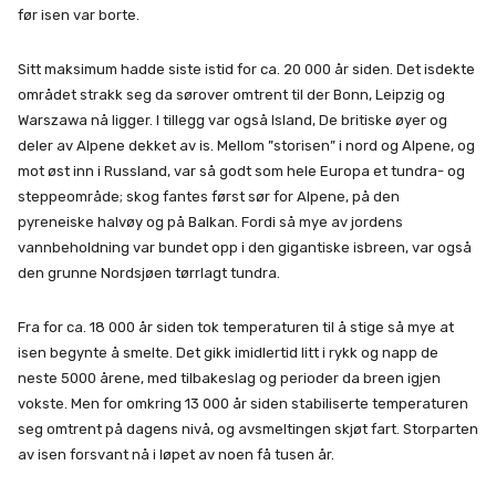
før isen var borte.
Sitt maksimum hadde siste istid for ca. 20 000 år siden. Det isdekte
området strakk seg da sørover omtrent til der Bonn, Leipzig og
Warszawa nå ligger. I tillegg var også Island, De britiske øyer og
deler av Alpene dekket av is. Mellom ”storisen” i nord og Alpene, og
mot øst inn i Russland, var så godt som hele Europa et tundra- og
steppeområde; skog fantes først sør for Alpene, på den
pyreneiske halvøy og på Balkan. Fordi så mye av jordens
vannbeholdning var bundet opp i den gigantiske isbreen, var også
den grunne Nordsjøen tørrlagt tundra.
Fra for ca. 18 000 år siden tok temperaturen til å stige så mye at
isen begynte å smelte. Det gikk imidlertid litt i rykk og napp de
neste 5000 årene, med tilbakeslag og perioder da breen igjen
vokste. Men for omkring 13 000 år siden stabiliserte temperaturen
seg omtrent på dagens nivå, og avsmeltingen skjøt fart. Storparten
av isen forsvant nå i løpet av noen få tusen år.