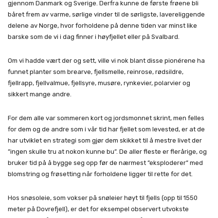
gjennom Danmark og Sverige. Derfra kunne de første frøene bli
båret frem av varme, sørlige vinder til de sørligste, lavereliggende
delene av Norge, hvor forholdene på denne tiden var minst like
barske som de vi i dag finner i høyfjellet eller på Svalbard.
Om vi hadde vært der og sett, ville vi nok blant disse pionérene ha
funnet planter som brearve, fjellsmelle, reinrose, rødsildre,
fjellrapp, fjellvalmue, fjellsyre, musøre, rynkevier, polarvier og
sikkert mange andre.
For dem alle var sommeren kort og jordsmonnet skrint, men felles
for dem og de andre som i vår tid har fjellet som levested, er at de
har utviklet en strategi som gjør dem skikket til å mestre livet der
”ingen skulle tru at nokon kunne bu”. De aller fleste er flerårige, og
bruker tid på å bygge seg opp før de nærmest ”eksploderer” med
blomstring og frøsetting når forholdene ligger til rette for det.
Hos snøsoleie, som vokser på snøleier høyt til fjells (opp til 1550
meter på Dovrefjell), er det for eksempel observert utvokste