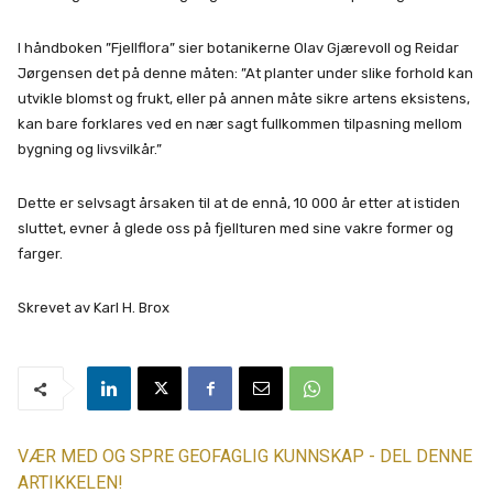
I håndboken ”Fjellflora” sier botanikerne Olav Gjærevoll og Reidar
Jørgensen det på denne måten: ”At planter under slike forhold kan
utvikle blomst og frukt, eller på annen måte sikre artens eksistens,
kan bare forklares ved en nær sagt fullkommen tilpasning mellom
bygning og livsvilkår.”
Dette er selvsagt årsaken til at de ennå, 10 000 år etter at istiden
sluttet, evner å glede oss på fjellturen med sine vakre former og
farger.
Skrevet av Karl H. Brox
VÆR MED OG SPRE GEOFAGLIG KUNNSKAP - DEL DENNE
ARTIKKELEN!