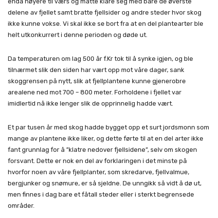
enda høyere til værs og måtte klare seg med bare de øverste
delene av fjellet samt bratte fjellsider og andre steder hvor skog
ikke kunne vokse. Vi skal ikke se bort fra at en del plantearter ble
helt utkonkurrert i denne perioden og døde ut.
Da temperaturen om lag 500 år f.Kr tok til å synke igjen, og ble
tilnærmet slik den siden har vært opp mot våre dager, sank
skoggrensen på nytt, slik at fjellplantene kunne gjenerobre
arealene ned mot 700 – 800 meter. Forholdene i fjellet var
imidlertid nå ikke lenger slik de opprinnelig hadde vært.
Et par tusen år med skog hadde bygget opp et surt jordsmonn som
mange av plantene ikke liker, og dette førte til at en del arter ikke
fant grunnlag for å ”klatre nedover fjellsidene”, selv om skogen
forsvant. Dette er nok en del av forklaringen i det minste på
hvorfor noen av våre fjellplanter, som skredarve, fjellvalmue,
bergjunker og snømure, er så sjeldne. De unngikk så vidt å dø ut,
men finnes i dag bare et fåtall steder eller i sterkt begrensede
områder.