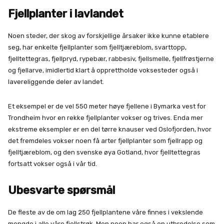
Fjellplanter i lavlandet
Noen steder, der skog av forskjellige årsaker ikke kunne etablere
seg, har enkelte fjellplanter som fjelltjæreblom, svarttopp,
fjelltettegras, fjellpryd, rypebær, rabbesiv, fjellsmelle, fjellfrøstjerne
og fjellarve, imidlertid klart å opprettholde voksesteder også i
lavereliggende deler av landet.
Et eksempel er de vel 550 meter høye fjellene i Bymarka vest for
Trondheim hvor en rekke fjellplanter vokser og trives. Enda mer
ekstreme eksempler er en del tørre knauser ved Oslofjorden, hvor
det fremdeles vokser noen få arter fjellplanter som fjellrapp og
fjelltjæreblom, og den svenske øya Gotland, hvor fjelltettegras
fortsatt vokser også i vår tid.
Ubesvarte spørsmål
De fleste av de om lag 250 fjellplantene våre finnes i vekslende
mengde i alle våre fjellstrøk. Men noen har også en utbredelse som