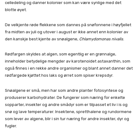
celledeling og danner kolonier som kan være synlige med det
blotte øyet.
De velkjente røde flekkene som dannes på snøfonnene i høyfjellet
fra midten av juli og utover i august er ikke annet enn kolonier av
den kanskje best kjente av snøalgene,
Chlamydomonas nivalis
.
Rødfargen skyldes at algen, som egentlig er en grønnalge,
inneholder betydelige mengder av karotenoidet astaxanthin, som
også finnes i en rekke andre organismer og blant annet danner det
rødfargede kjøttet hos laks og ørret som spiser krepsdyr.
Snøalgene er små, men har som andre planter fotosyntese og
produserer karbohydrater. De fungerer som næring for enkelte
sopparter, insekter og andre smådyr som er tilpasset et liv i is og
snø og lave temperaturer. Insektene, spretthalene og rundormene
som lever av algene, blir i sin tur næring for andre insekter, dyr og
fugler.