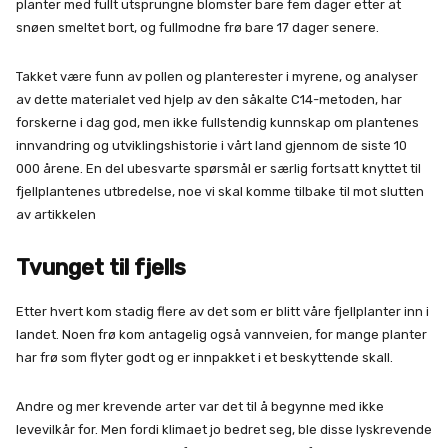
planter med fullt utsprungne blomster bare fem dager etter at
snøen smeltet bort, og fullmodne frø bare 17 dager senere.
Takket være funn av pollen og planterester i myrene, og analyser
av dette materialet ved hjelp av den såkalte C14-metoden, har
forskerne i dag god, men ikke fullstendig kunnskap om plantenes
innvandring og utviklingshistorie i vårt land gjennom de siste 10
000 årene. En del ubesvarte spørsmål er særlig fortsatt knyttet til
fjellplantenes utbredelse, noe vi skal komme tilbake til mot slutten
av artikkelen
Tvunget til fjells
Etter hvert kom stadig flere av det som er blitt våre fjellplanter inn i
landet. Noen frø kom antagelig også vannveien, for mange planter
har frø som flyter godt og er innpakket i et beskyttende skall.
Andre og mer krevende arter var det til å begynne med ikke
levevilkår for. Men fordi klimaet jo bedret seg, ble disse lyskrevende