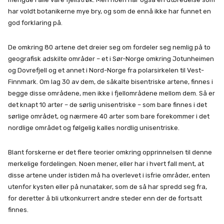
har voldt botanikerne mye bry, og som de ennå ikke har funnet en
god forklaring på.
De omkring 80 artene det dreier seg om fordeler seg nemlig på to
geografisk adskilte områder – et i Sør-Norge omkring Jotunheimen
og Dovrefjell og et annet i Nord-Norge fra polarsirkelen til Vest-
Finnmark. Om lag 30 av dem, de såkalte bisentriske artene, finnes i
begge disse områdene, men ikke i fjellområdene mellom dem. Så er
det knapt 10 arter – de sørlig unisentriske – som bare finnes i det
sørlige området, og nærmere 40 arter som bare forekommer i det
nordlige området og følgelig kalles nordlig unisentriske.
Blant forskerne er det flere teorier omkring opprinnelsen til denne
merkelige fordelingen. Noen mener, eller har i hvert fall ment, at
disse artene under istiden må ha overlevet i isfrie områder, enten
utenfor kysten eller på nunataker, som de så har spredd seg fra,
for deretter å bli utkonkurrert andre steder enn der de fortsatt
finnes.