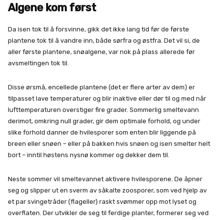
Algene kom først
Da isen tok til å forsvinne, gikk det ikke lang tid før de første
plantene tok til å vandre inn, både sørfra og østfra. Det vil si, de
aller første plantene, snøalgene, var nok på plass allerede før
avsmeltingen tok til.
Disse ørsmå, encellede plantene (det er flere arter av dem) er
tilpasset lave temperaturer og blir inaktive eller dør til og med når
lufttemperaturen overstiger fire grader. Sommerlig smeltevann
derimot, omkring null grader, gir dem optimale forhold, og under
slike forhold danner de hvilesporer som enten blir liggende på
breen eller snøen – eller på bakken hvis snøen og isen smelter helt
bort – inntil høstens nysnø kommer og dekker dem til.
Neste sommer vil smeltevannet aktivere hvilesporene. De åpner
seg og slipper ut en sverm av såkalte zoosporer, som ved hjelp av
et par svingetråder (flageller) raskt svømmer opp mot lyset og
overflaten. Der utvikler de seg til ferdige planter, formerer seg ved