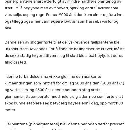
pionérplantene snart etterfulgt av mindre hardføre planter og av
trær – til å begynne med av tindved, bjørk og andre løvtrær som
vier, selje, osp og rogn. For ca. 9000 år siden kom einer og furu inn,
og i tillegg også mer varmekjære løvtrær som hassel, svartor og
alm.
Dannelsen av skoger førte til at de lyskrevende fjellplantene ble
utkonkurrert i lavlandet. For å finne de betingelser de krever, måtte
de søke stadig høyere til værs, og til slutt ble altså høyfjellet deres
tilholdssted.
I denne forbindelsen må vi ikke glemme den markante
klimaendringen som inntraff for om lag 5000 år siden (3000 år f.Kr.)
og varte i om lag 2500 år. I denne perioden steg årets
gjennomsnittstemperatur med hele tre grader, noe som førte til at
skog kunne etablere seg betydelig høyere enn i dag, opp mot 1100
meter.
Fjellplantene (pionérplantene) ble i denne perioden derfor presset