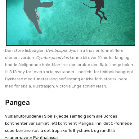
Den store fiskeøglen
Cymbospondylus
fra trias er funnet flere
steder i verden.
Cymbospondylus
kunne bli over 10 meter lang og
hadde ålelignende hale. Man tror den brukte den flate, lange halen
til å få høy fart over korte avstander – perfekt for bakholdsangrep!
Dykkeren med 1-meter lang selfiestang er ikke forhistorisk, bare
med for skala. Illustrasjon: Victoria Engelschiøn Nash.
Pangea
Vulkanutbruddene i Sibir skjedde samtidig som alle Jordas
kontinenter var samlet i ett kontinent; Pangea. Inni det C-formede
superkontinentet lå det tropiske Tethyshavet, og rundt lå
«superhavet» Panthalassa.