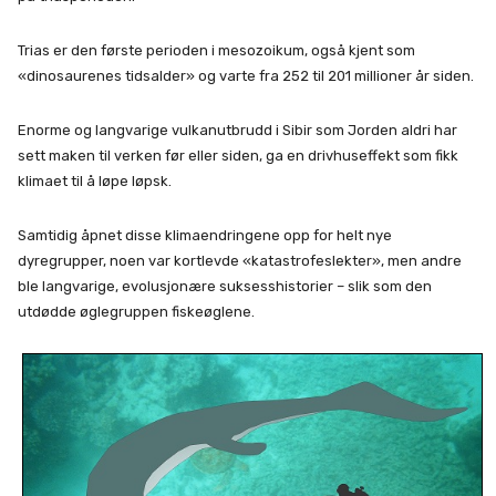
Trias er den første perioden i mesozoikum, også kjent som
«dinosaurenes tidsalder» og varte fra 252 til 201 millioner år siden.
Enorme og langvarige vulkanutbrudd i Sibir som Jorden aldri har
sett maken til verken før eller siden, ga en drivhuseffekt som fikk
klimaet til å løpe løpsk.
Samtidig åpnet disse klimaendringene opp for helt nye
dyregrupper, noen var kortlevde «katastrofeslekter», men andre
ble langvarige, evolusjonære suksesshistorier – slik som den
utdødde øglegruppen fiskeøglene.