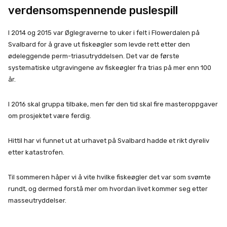
verdensomspennende puslespill
I 2014 og 2015 var Øglegraverne to uker i felt i Flowerdalen på
Svalbard for å grave ut fiskeøgler som levde rett etter den
ødeleggende perm-triasutryddelsen. Det var de første
systematiske utgravingene av fiskeøgler fra trias på mer enn 100
år.
I 2016 skal gruppa tilbake, men før den tid skal fire masteroppgaver
om prosjektet være ferdig.
Hittil har vi funnet ut at urhavet på Svalbard hadde et rikt dyreliv
etter katastrofen.
Til sommeren håper vi å vite hvilke fiskeøgler det var som svømte
rundt, og dermed forstå mer om hvordan livet kommer seg etter
masseutryddelser.