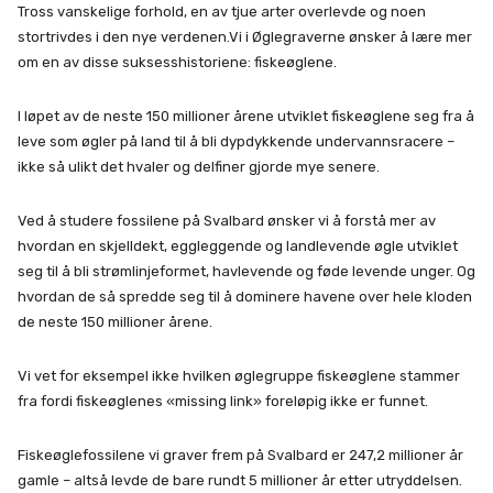
Tross vanskelige forhold, en av tjue arter overlevde og noen
stortrivdes i den nye verdenen.Vi i Øglegraverne ønsker å lære mer
om en av disse suksesshistoriene: fiskeøglene.
I løpet av de neste 150 millioner årene utviklet fiskeøglene seg fra å
leve som øgler på land til å bli dypdykkende undervannsracere –
ikke så ulikt det hvaler og delfiner gjorde mye senere.
Ved å studere fossilene på Svalbard ønsker vi å forstå mer av
hvordan en skjelldekt, eggleggende og landlevende øgle utviklet
seg til å bli strømlinjeformet, havlevende og føde levende unger. Og
hvordan de så spredde seg til å dominere havene over hele kloden
de neste 150 millioner årene.
Vi vet for eksempel ikke hvilken øglegruppe fiskeøglene stammer
fra fordi fiskeøglenes «missing link» foreløpig ikke er funnet.
Fiskeøglefossilene vi graver frem på Svalbard er 247,2 millioner år
gamle – altså levde de bare rundt 5 millioner år etter utryddelsen.