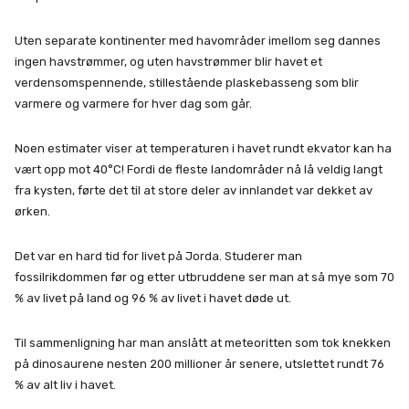
Uten separate kontinenter med havområder imellom seg dannes
ingen havstrømmer, og uten havstrømmer blir havet et
verdensomspennende, stillestående plaskebasseng som blir
varmere og varmere for hver dag som går.
Noen estimater viser at temperaturen i havet rundt ekvator kan ha
vært opp mot 40°C! Fordi de fleste landområder nå lå veldig langt
fra kysten, førte det til at store deler av innlandet var dekket av
ørken.
Det var en hard tid for livet på Jorda. Studerer man
fossilrikdommen før og etter utbruddene ser man at så mye som 70
% av livet på land og 96 % av livet i havet døde ut.
Til sammenligning har man anslått at meteoritten som tok knekken
på dinosaurene nesten 200 millioner år senere, utslettet rundt 76
% av alt liv i havet.