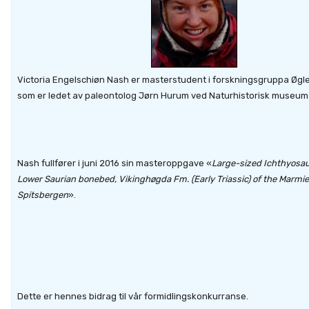
Victoria Engelschiøn Nash er masterstudent i forskningsgruppa Øgl
som er ledet av paleontolog Jørn Hurum ved Naturhistorisk museum i
Nash fullfører i juni 2016 sin masteroppgave «
Large-sized Ichthyosau
Lower Saurian bonebed, Vikinghøgda Fm. (Early Triassic) of the Marmierf
Spitsbergen
».
Dette er hennes bidrag til vår formidlingskonkurranse.