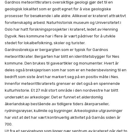
Gardnos meteorittkraters oversiktlige geologi gjør det til en
geologisk lokalitet som er godt egnet for å vise geologiske
prosesser for besøkende i alle aldre. Allikevel er krateret attraktivt
forvitenskaplig arbeid. Naturhistorisk museum og Universitetet i
Oslo har hatt forskningsprosjekter i krateret, ledet av Henning
Dypvik. Nes kommune har i flere år vært pådriver for å utvikle
stedet for lokalbefolkning, skoler og turister.
Gardnosbreksja er bergargten som er typisk for Gardnos
meteorittkrater. Bergarten har blitt en identitetsbygger for Nes
kommune. Den brukes til gaveartikler og monumenter. Hvert år
deles også breksjeprisen som har som er en hedersbevisning til en
bedrift som siste året har markert seg på en positiv måte i Nes.
Innenfor meteorittkraterets grenser er det også en spennende
kulturhistorie. Et 27 mål stort område i den nordvestre har blitt
undersøkt av arkeologer. Det er funnet et alderdomlig
åkerlandskap bestående av tidligere tiders åkerparseller,
rydningsrøyser, kullmile og bygninger. Arkeologiske utgravninger
har vist at det har vært kontinuerlig aktivitet på Garnås siden år
700.
Ut fra et servicebygg som ligger nær sentrum av krateret går det to