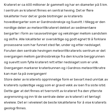
Krateret er ca 600 millioner år gammelt og har en diameter på 5 km.
I sentrum av krateret finnes en sentral heving. Det er flere
lokaliteter hvor det er gode blotninger av kraterets
hovedbergarter som er Gardnosbreksje og Suevitt. I tillegg er den
nordlige delen av meteorittkrateret dekket av sedimentære
bergarter i form av rasavsetninger og vekslinger mellom sandstein
og skifre. Alle lokaliteter er oversiktlige og godt egnet til å forklare
prosessene som har funnet sted før, under og etter nedslaget.
Foruten den sentrale hevingen meteorittkraterets sentrum er det
overgangen mellom gardnosbreksje fra den knuste berggrunnen
og suevitt som fylte krateret rett etter nedslaget som er unik.
Overgangen markerer kraterbunnen og i Gardnos meteorittkratre
kan man ta på overgangen!
Store deler av kraterets opprinnelige form er bevart med unntak av
kraterets sydøstlige vegg som er gravd vekk av isen fra siste istid.
Dette gjør at det finnes et tverrsnitt av krateret fra den ytterste
avgrensning og inn til de sentrale deler av krateret i et tørrlagt
elveleie. Det er i elveleiet de beste lokalitetene for å vise kraterets
geologi finnes.