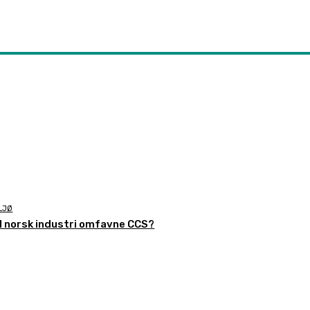
LJØ
il norsk industri omfavne CCS?