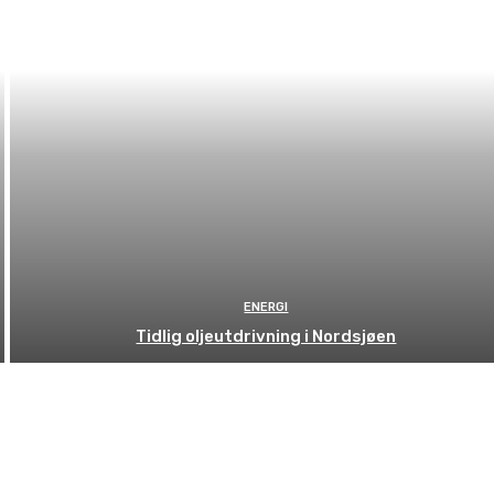
ENERGI
Tidlig oljeutdrivning i Nordsjøen