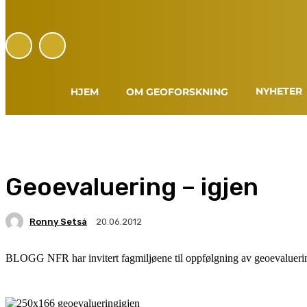
NYHETER
HJEM
OM GEOFORSKNING
Geoevaluering – igjen
Ronny Setså
20.06.2012
BLOGG NFR har invitert fagmiljøene til oppfølgning av geoevalueri