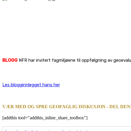
BLOGG
NFR har invitert fagmiljøene til oppfølgning av geoeval
Les blogginnlegget hans her
VÆR MED OG SPRE GEOFAGLIG DISKUSJON - DEL DE
[addthis tool="addthis_inline_share_toolbox"]