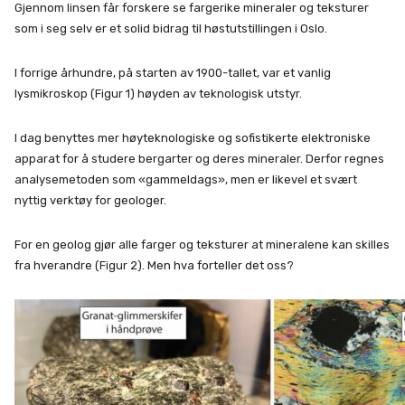
Gjennom linsen får forskere se fargerike mineraler og teksturer
som i seg selv er et solid bidrag til høstutstillingen i Oslo.
I forrige århundre, på starten av 1900-tallet, var et vanlig
lysmikroskop (Figur 1) høyden av teknologisk utstyr.
I dag benyttes mer høyteknologiske og sofistikerte elektroniske
apparat for å studere bergarter og deres mineraler. Derfor regnes
analysemetoden som «gammeldags», men er likevel et svært
nyttig verktøy for geologer.
For en geolog gjør alle farger og teksturer at mineralene kan skilles
fra hverandre (Figur 2). Men hva forteller det oss?