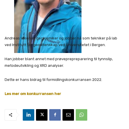
Andreas Viken er geokjemiker og jobber nå som tekniker på lab
ved Institutt for geovitenskap ved Universitetet i Bergen.
Han jobber blant annet med prøveprepreparering til tynnslip,
metodeutvikling og XRD analyser.
Dette er hans bidrag til formidlingskonkurransen 2022.
Les mer om konkurransen her