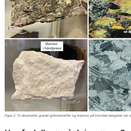
Figur 2: To eksempler, granat-glimmerskifer og marmor, på hvordan bergarter ser 