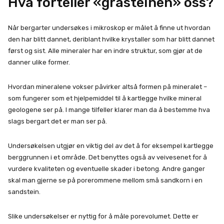
Hva forteller «gråsteinen» oss?
Når bergarter undersøkes i mikroskop er målet å finne ut hvordan
den har blitt dannet, deriblant hvilke krystaller som har blitt dannet
først og sist. Alle mineraler har en indre struktur, som gjør at de
danner ulike former.
Hvordan mineralene vokser påvirker altså formen på mineralet –
som fungerer som et hjelpemiddel til å kartlegge hvilke mineral
geologene ser på. I mange tilfeller klarer man da å bestemme hva
slags bergart det er man ser på.
Undersøkelsen utgjør en viktig del av det å for eksempel kartlegge
berggrunnen i et område. Det benyttes også av veivesenet for å
vurdere kvaliteten og eventuelle skader i betong. Andre ganger
skal man gjerne se på porerommene mellom små sandkorn i en
sandstein.
Slike undersøkelser er nyttig for å måle porevolumet. Dette er