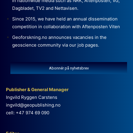
in nationwide media such as NRK, Aftenposten, VG,
Dagbladet, TV2 and Nettavisen.
Since 2015, we have held an annual dissemination
competition in collaboration with Aftenposten Viten
Geoforskning.no announces vacancies in the
geoscience community via our job pages.
Abonnér på nyhetsbrev
Publisher & General Manager
Ingvild Ryggen Carstens
ingvild@geopublishing.no
cell: +47 974 69 090