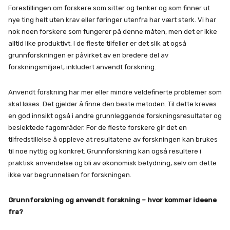
Forestillingen om forskere som sitter og tenker og som finner ut
nye ting helt uten krav eller føringer utenfra har vært sterk. Vi har
nok noen forskere som fungerer på denne måten, men det er ikke
alltid like produktivt. I de fleste tilfeller er det slik at også
grunnforskningen er påvirket av en bredere del av
forskningsmiljøet, inkludert anvendt forskning.
Anvendt forskning har mer eller mindre veldefinerte problemer som
skal løses. Det gjelder å finne den beste metoden. Til dette kreves
en god innsikt også i andre grunnleggende forskningsresultater og
beslektede fagområder. For de fleste forskere gir det en
tilfredstillelse å oppleve at resultatene av forskningen kan brukes
til noe nyttig og konkret. Grunnforskning kan også resultere i
praktisk anvendelse og bli av økonomisk betydning, selv om dette
ikke var begrunnelsen for forskningen.
Grunnforskning og anvendt forskning – hvor kommer ideene
fra?