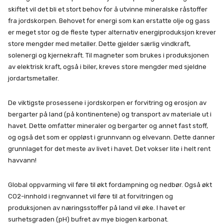
skiftet vil det bli et stort behov for å utvinne mineralske råstoffer
fra jordskorpen. Behovet for energi som kan erstatte olje og gass
er meget stor og de fleste typer alternativ energiproduksjon krever
store mengder med metaller. Dette gjelder særlig vindkraft,
solenergi og kjernekraft. Til magneter som brukes i produksjonen
av elektrisk kraft, også i biler, kreves store mengder med sjeldne
jordartsmetaller.
De viktigste prosessene i jordskorpen er forvitring og erosjon av
bergarter på land (på kontinentene) og transport av materiale ut i
havet. Dette omfatter mineraler og bergarter og annet fast stoff,
og også det som er oppløst i grunnvann og elvevann. Dette danner
grunnlaget for det meste av livet i havet. Det vokser lite i helt rent
havvann!
Global oppvarming vil føre til økt fordampning og nedbør. Også økt
CO2-innhold i regnvannet vil føre til at forvitringen og
produksjonen av næringsstoffer på land vil øke. I havet er
surhetsgraden (pH) bufret av mye biogen karbonat.