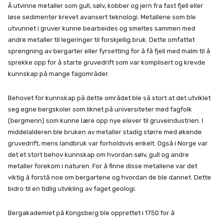
Å utvinne metaller som gull, sølv, kobber og jern fra fast fjell eller
løse sedimenter krevet avansert teknologi. Metallene som ble
utvunnet i gruver kunne bearbeides og smeltes sammen med
andre metaller til legeringer til forskjellig bruk. Dette omfattet
sprengning av bergarter eller fyrsetting for å få fjell med malm til å
sprekke opp for å starte gruvedrift som var komplisert og krevde
kunnskap på mange fagområder.
Behovet for kunnskap på dette området ble så stort at det utviklet
seg egne bergskoler som liknet på universiteter med fagfolk
(bergmenn) som kunne lære opp nye elever til gruveindustrien. I
middelalderen ble bruken av metaller stadig større med økende
gruvedrift, mens landbruk var forholdsvis enkelt. Også i Norge var
det et stort behov kunnskap om hvordan sølv, gull og andre
metaller forekom i naturen. For å finne disse metallene var det
viktig å forstå noe om bergartene og hvordan de ble dannet. Dette
bidro til en tidlig utvikling av faget geologi.
Bergakademiet på Kongsberg ble opprettet i 1750 for å