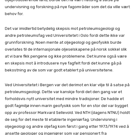
undervisning og forskning på nye fagområder som det da ville vært
behov for.
Det var imidlertid betydelig skepsis mot petroleumsgeologi og
andre petroleumsfag ved Universitetet i Oslo fordi dette ikke var
grunnforskning. Noen mente at oljegeologi og geofysikk burde
overlates til de internasjonale oljeselskapene på norsk sokkel slik
at vi bare fikk pengene og ikke problemene. Det kunne også være
en skepsis mot å introdusere nye fagfelt fordi det kunne gå på
bekostning av de som var godt etablert på universitetene.
Ved Universitetet i Bergen var det derimot en klar vilje til å satse på
petroleumsgeologi. Dette var kanskje fordi det den gang var et
forholdsvis nytt universitet med mindre tradisjoner. De hadde et
godt fagmiljø innen marin geofysikk som for en stor del var bygget
opp av professor Markvard Sellevold. Ved NTH (dagens NTNU) holdt
de seg for det meste til etablerte ingeniørfag. Undervisning i
oljegeologi og andre oljefag kom først i gang etter 1973/1974 ved å
ansette geologer og ingeniører som var pensjonert fra