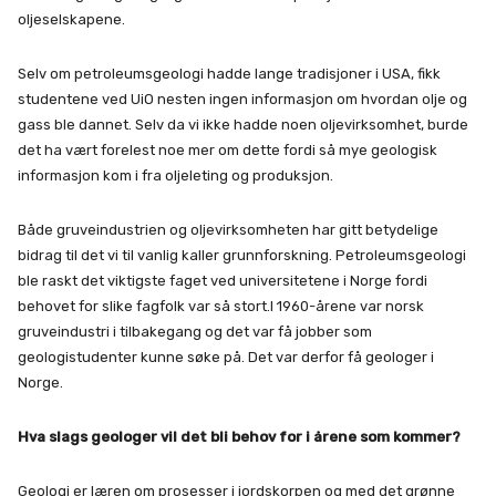
oljeselskapene.
Selv om petroleumsgeologi hadde lange tradisjoner i USA, fikk
studentene ved UiO nesten ingen informasjon om hvordan olje og
gass ble dannet. Selv da vi ikke hadde noen oljevirksomhet, burde
det ha vært forelest noe mer om dette fordi så mye geologisk
informasjon kom i fra oljeleting og produksjon.
Både gruveindustrien og oljevirksomheten har gitt betydelige
bidrag til det vi til vanlig kaller grunnforskning. Petroleumsgeologi
ble raskt det viktigste faget ved universitetene i Norge fordi
behovet for slike fagfolk var så stort.I 1960-årene var norsk
gruveindustri i tilbakegang og det var få jobber som
geologistudenter kunne søke på. Det var derfor få geologer i
Norge.
Hva slags geologer vil det bli behov for i årene som kommer?
Geologi er læren om prosesser i jordskorpen og med det grønne