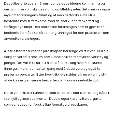
Det stilles ofte spørsmål om hvor de gode ideene kommer fra og
om hvor mye som skyldes slump og tilfeldigheter. Det snakkes også
mye om forskningens frihet og at man derfor ikke må stille
bestemte krav til forskerne fordi de skal kunne tenke fritt og
forfølge nye ideer. Den teoretiske forskningen som er gjort uten
bestemte formål, skal så danne grunnlaget for den praktiske – den
anvendte forskningen.
Å lete etter ressurser på jordskorpen har lenge vært viktig. Gull ble
tidlig en verdifull ressurs som kunne brukes til smykker, verktøy og
penger. Det var ikke så lett å sitte å tenke seg hvor man kunne
finne gull, men noen satte i gang med å observere og også ta
prøver av bergarter. Etter hvert fikk steinalderfolk en erfaring slik
at de kunne gjenkjenne bergarter som kunne inneholde gull.
Dette var praktisk kunnskap som ble brukt i stor utstrekning både i
fast fjell og løse sedimenter. Det ble også klart hvilke bergarter
som egnet seg for forskjellige formål og til redskaper.