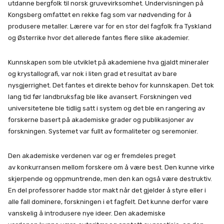
utdanne bergfolk til norsk gruvevirksomhet. Undervisningen på
Kongsberg omfattet en rekke fag som var nødvending for å
produsere metaller. Lærere var for en stor del fagfolk fra Tyskland
og Østerrike hvor det allerede fantes flere slike akademier.
Kunnskapen som ble utviklet på akademiene hva gjaldt mineraler
og krystallografi, var nok i liten grad et resultat av bare
nysgjerrighet. Det fantes et direkte behov for kunnskapen. Det tok
lang tid før landbruksfag ble like avansert. Forskningen ved
universitetene ble tidlig satt i system og det ble en rangering av
forskerne basert på akademiske grader og publikasjoner av
forskningen. Systemet var fullt av formaliteter og seremonier.
Den akademiske verdenen var og er fremdeles preget
av konkurransen mellom forskere om å være best. Den kunne virke
skjerpende og oppmuntrende, men den kan også være destruktiv.
En del professorer hadde stor makt når det gjelder å styre eller i
alle fall dominere, forskningen i et fagfelt. Det kunne derfor være
vanskelig å introdusere nye ideer. Den akademiske