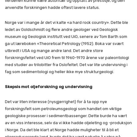
verdenen kunne være autoritær og opptatt av prestisje, og den
anvendte forskningen hadde oftest lavere status.
Norge var i mange år det vi kalte «a hard rock country». Dette ble
ledet av Goldschmidt og flere andre geologer ved Geologisk
museum og Geologisk institutt ved UiO, senere av Tom Barth som
ga ut læreboken «Theoretical Petrology (1952). Boka var svært
utbredt i USA og mange andre land. Det andre store
forskningsfeltet ved UiO frem til 1960-1970 årene var paleontologi
med studier av trilobitter fra Oslofeltet. Det var lite undervisning i
fag som sedimentologi og heller ikke mye strukturgeologi.
Skepsis mot oljeforskning og undervisning
Det var liten interesse (nysgjerrighet) for å ta opp nye
forskningsfelt som petroleumsgeologi som handlet om viktige
geologiske prosesser i sedimentbassenger. Dette burde ha vært
av en viss interesse, selv da vi ikke hadde oljeleting og -produksjon
i Norge. Da det ble klart at Norge hadde muligheter til å bli et
oljeproduserende land, burde det ha vært naturlig å satse på