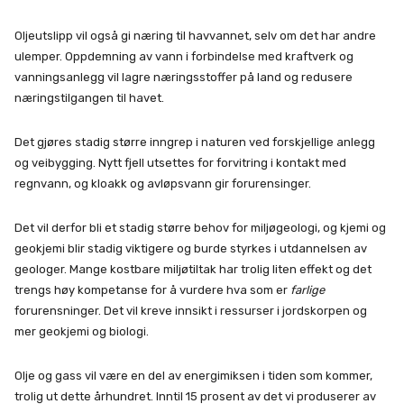
Oljeutslipp vil også gi næring til havvannet, selv om det har andre
ulemper. Oppdemning av vann i forbindelse med kraftverk og
vanningsanlegg vil lagre næringsstoffer på land og redusere
næringstilgangen til havet.
Det gjøres stadig større inngrep i naturen ved forskjellige anlegg
og veibygging. Nytt fjell utsettes for forvitring i kontakt med
regnvann, og kloakk og avløpsvann gir forurensinger.
Det vil derfor bli et stadig større behov for miljøgeologi, og kjemi og
geokjemi blir stadig viktigere og burde styrkes i utdannelsen av
geologer. Mange kostbare miljøtiltak har trolig liten effekt og det
trengs høy kompetanse for å vurdere hva som er
farlige
forurensninger. Det vil kreve innsikt i ressurser i jordskorpen og
mer geokjemi og biologi.
Olje og gass vil være en del av energimiksen i tiden som kommer,
trolig ut dette århundret. Inntil 15 prosent av det vi produserer av