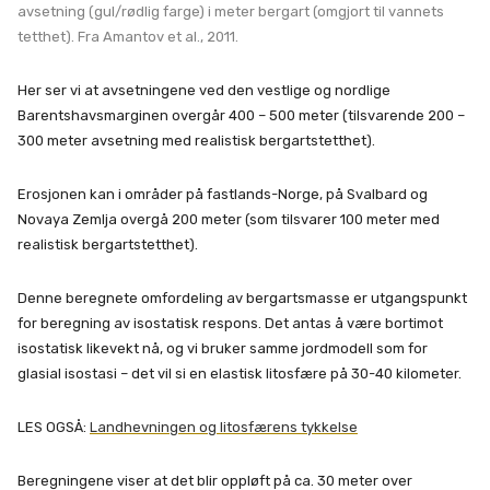
avsetning (gul/rødlig farge) i meter bergart (omgjort til vannets
tetthet). Fra Amantov et al., 2011.
Her ser vi at avsetningene ved den vestlige og nordlige
Barentshavsmarginen overgår 400 – 500 meter (tilsvarende 200 –
300 meter avsetning med realistisk bergartstetthet).
Erosjonen kan i områder på fastlands-Norge, på Svalbard og
Novaya Zemlja overgå 200 meter (som tilsvarer 100 meter med
realistisk bergartstetthet).
Denne beregnete omfordeling av bergartsmasse er utgangspunkt
for beregning av isostatisk respons. Det antas å være bortimot
isostatisk likevekt nå, og vi bruker samme jordmodell som for
glasial isostasi – det vil si en elastisk litosfære på 30-40 kilometer.
LES OGSÅ:
Landhevningen og litosfærens tykkelse
Beregningene viser at det blir oppløft på ca. 30 meter over