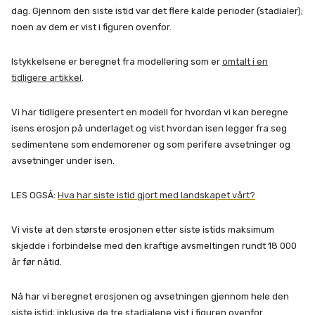
dag. Gjennom den siste istid var det flere kalde perioder (stadialer);
noen av dem er vist i figuren ovenfor.
Istykkelsene er beregnet fra modellering som er
omtalt i en
tidligere artikkel
.
Vi har tidligere presentert en modell for hvordan vi kan beregne
isens erosjon på underlaget og vist hvordan isen legger fra seg
sedimentene som endemorener og som perifere avsetninger og
avsetninger under isen.
LES OGSÅ:
Hva har siste istid gjort med landskapet vårt?
Vi viste at den største erosjonen etter siste istids maksimum
skjedde i forbindelse med den kraftige avsmeltingen rundt 18 000
år før nåtid.
Nå har vi beregnet erosjonen og avsetningen gjennom hele den
siste istid; inklusive de tre stadialene vist i figuren ovenfor.