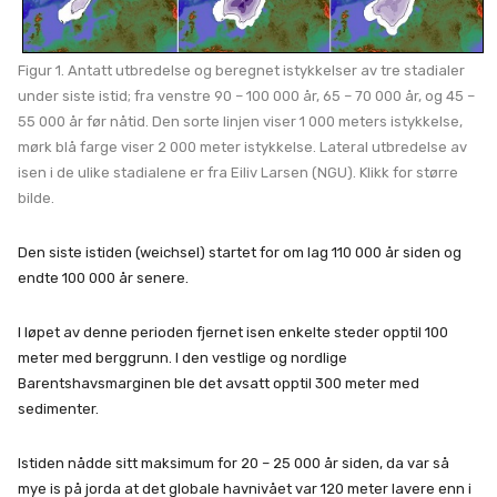
Figur 1. Antatt utbredelse og beregnet istykkelser av tre stadialer
under siste istid; fra venstre 90 – 100 000 år, 65 – 70 000 år, og 45 –
55 000 år før nåtid. Den sorte linjen viser 1 000 meters istykkelse,
mørk blå farge viser 2 000 meter istykkelse. Lateral utbredelse av
isen i de ulike stadialene er fra Eiliv Larsen (NGU). Klikk for større
bilde.
Den siste istiden (weichsel) startet for om lag 110 000 år siden og
endte 100 000 år senere.
I løpet av denne perioden fjernet isen enkelte steder opptil 100
meter med berggrunn. I den vestlige og nordlige
Barentshavsmarginen ble det avsatt opptil 300 meter med
sedimenter.
Istiden nådde sitt maksimum for 20 – 25 000 år siden, da var så
mye is på jorda at det globale havnivået var 120 meter lavere enn i