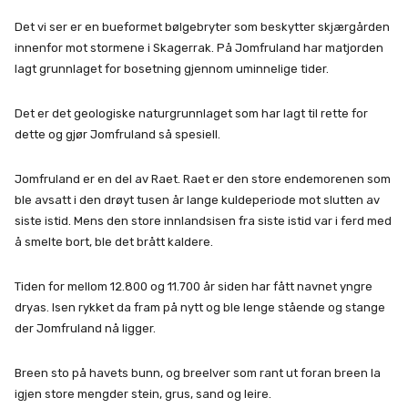
Det vi ser er en bueformet bølgebryter som beskytter skjærgården
innenfor mot stormene i Skagerrak. På Jomfruland har matjorden
lagt grunnlaget for bosetning gjennom uminnelige tider.
Det er det geologiske naturgrunnlaget som har lagt til rette for
dette og gjør Jomfruland så spesiell.
Jomfruland er en del av Raet. Raet er den store endemorenen som
ble avsatt i den drøyt tusen år lange kuldeperiode mot slutten av
siste istid. Mens den store innlandsisen fra siste istid var i ferd med
å smelte bort, ble det brått kaldere.
Tiden for mellom 12.800 og 11.700 år siden har fått navnet yngre
dryas. Isen rykket da fram på nytt og ble lenge stående og stange
der Jomfruland nå ligger.
Breen sto på havets bunn, og breelver som rant ut foran breen la
igjen store mengder stein, grus, sand og leire.