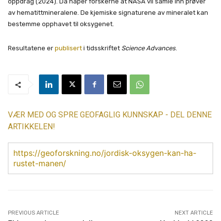
oppdrag (2024). Da håper forskerne at NASA vil samle inn prøver
av hematittmineralene. De kjemiske signaturene av mineralet kan
bestemme opphavet til oksygenet.
Resultatene er
publisert
i tidsskriftet
Science Advances
.
VÆR MED OG SPRE GEOFAGLIG KUNNSKAP - DEL DENNE
ARTIKKELEN!
https://geoforskning.no/jordisk-oksygen-kan-ha-
rustet-manen/
PREVIOUS ARTICLE
NEXT ARTICLE