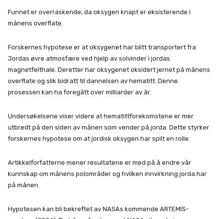
Funnet er overraskende, da oksygen knapt er eksisterende i
månens overflate.
Forskernes hypotese er at oksygenet har blitt transportert fra
Jordas øvre atmosfære ved hjelp av solvinder i jordas
magnetfelthale. Deretter har oksygenet oksidert jernet på månens
overflate og slik bidratt til dannelsen av hematitt. Denne
prosessen kan ha foregått over milliarder av år.
Undersøkelsene viser videre at hematittforekomstene er mer
utbredt på den siden av månen som vender på jorda. Dette styrker
forskernes hypotese om at jordisk oksygen har spilt en rolle.
Artikkelforfatterne mener resultatene er med på å endre vår
kunnskap om månens polområder og hvilken innvirkning jorda har
på månen.
Hypotesen kan bli bekreftet av NASAs kommende ARTEMIS-