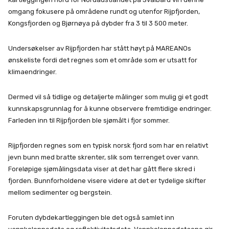
omgang fokusere på områdene rundt og utenfor Rijpfjorden,
Kongsfjorden og Bjørnøya på dybder fra 3 til 3 500 meter.
Undersøkelser av Rijpfjorden har stått høyt på MAREANOs
ønskeliste fordi det regnes som et område som er utsatt for
klimaendringer.
Dermed vil så tidlige og detaljerte målinger som mulig gi et godt
kunnskapsgrunnlag for å kunne observere fremtidige endringer.
Farleden inn til Rijpfjorden ble sjømålt i fjor sommer.
Rijpfjorden regnes som en typisk norsk fjord som har en relativt
jevn bunn med bratte skrenter, slik som terrenget over vann.
Foreløpige sjømålingsdata viser at det har gått flere skred i
fjorden. Bunnforholdene visere videre at det er tydelige skifter
mellom sedimenter og bergstein.
Foruten dybdekartleggingen ble det også samlet inn