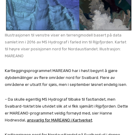
Illustrasjonen til venstre viser en terrengmodell basert på data
samlet inn i 2016 av MS Hydrograf i farled inn til Rijpfjorden. Kartet
til høyre viser posisjonen nord for Nordaustlandet. Illustrasjon:
MAREANO
Kartleggingsprogrammet MAREANO har i høst begynt å gjøre
dybdemålinger av flere områder nord for Svalbard. Flere av
områdene er utsatt for sjøis, men i september løsnet endelig isen.
– Da skulle egentlig MS Hydrograf tilbake til fastlandet, men
Svalbard-toktet ble utvidet slik at vi fikk sjømålt i Rijpfjorden. Dette
er MAREANO-programmet veldig fornøyd med, sier Hanne
Hodnesdal,
ansvarlig for MAREANO i Kartverket
.
Kartleggingen nord for Nordaustlandet på Svalbard vil i denne