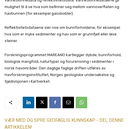
vannkolonnedata og reflektivitetsdata. Vannkolonnedataene gir
mulighet til å se hva som befinner seg mellom vannoverflaten og
havbunnen (for eksempel gassbobler).
Reflektivitetsdataene sier noe om bunnforholdene, for eksempel
hva som er myke sedimenter og hav som er grunnfjell eller løse
steiner.
Forskningsprogrammet MAREANO kartlegger dybde, bunnforhold,
biologisk mangfold, naturtyper og forurensning i sedimenter i
norsk havområder. Den daglige faglige driften utføres av
Havforskningsinstituttet, Norges geologiske undersøkelse og
Sjødivisjonen i Kartverket.
VÆR MED OG SPRE GEOFAGLIG KUNNSKAP - DEL DENNE
ARTIKKELEN!