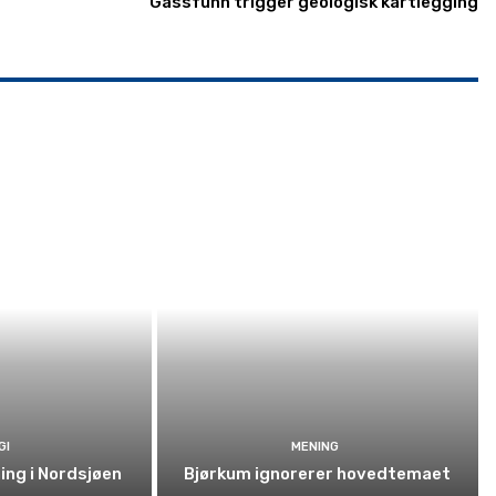
Gassfunn trigger geologisk kartlegging
GI
MENING
ning i Nordsjøen
Bjørkum ignorerer hovedtemaet