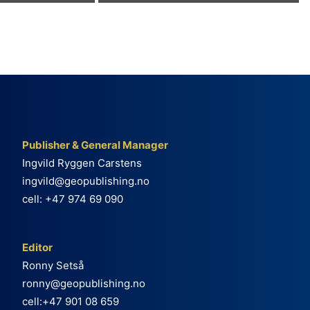
Publisher & General Manager
Ingvild Ryggen Carstens
ingvild@geopublishing.no
cell: +47 974 69 090
Editor
Ronny Setså
ronny@geopublishing.no
cell:+47 901 08 659