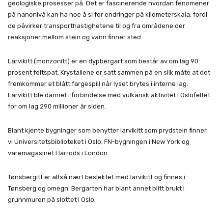
geologiske prosesser på. Det er fascinerende hvordan fenomener
på nanonivå kan ha noe å si for endringer på kilometerskala, fordi
de påvirker transporthastighetene til og fra områdene der
reaksjoner mellom stein og vann finner sted.
Larvikitt (monzonitt) er en dypbergart som består av om lag 90
prosent feltspat. Krystallene er satt sammen på en slik måte at det
fremkommer et blått fargespill når lyset brytes i interne lag.
Larvikitt ble dannet i forbindelse med vulkansk aktivitet i Oslofeltet
for om lag 290 millioner år siden.
Blant kjente bygninger som benytter larvikitt som prydstein finner
vi Universitetsbiblioteket i Oslo, FN-bygningen i New York og
varemagasinet Harrods i London.
Tønsbergitt er altså nært beslektet med larvikitt og finnes i
Tønsberg og omegn. Bergarten har blant annet blitt brukt i
grunnmuren på slottet i Oslo.