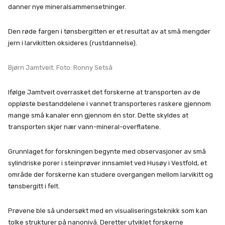
danner nye mineralsammensetninger.
Den røde fargen i tønsbergitten er et resultat av at små mengder
jern i larvikitten oksideres (rustdannelse).
Bjørn Jamtveit. Foto: Ronny Setså
Ifølge Jamtveit overrasket det forskerne at transporten av de
oppløste bestanddelene i vannet transporteres raskere gjennom
mange små kanaler enn gjennom én stor. Dette skyldes at
transporten skjer nær vann-mineral-overflatene.
Grunnlaget for forskningen begynte med observasjoner av små
sylindriske porer i steinprøver innsamlet ved Husøy i Vestfold, et
område der forskerne kan studere overgangen mellom larvikitt og
tønsbergitt i felt.
Prøvene ble så undersøkt med en visualiseringsteknikk som kan
tolke strukturer på nanonivå. Deretter utviklet forskerne