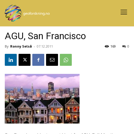
AGU, San Francisco
By
Ronny Setså
-
07.12.2011
169
0