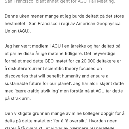
San Francisco, blant annet kjent for AGU, Fall Meeting.
Denne uken mener mange at jeg burde deltatt på det store
høstmøtet i San Francisco i regi av American Geophysical
Union (AGU).
Jeg har vært medlem i AGU i en årrekke og har deltatt på
et par av disse årlige møtene tidligere. Det høyverdige
formålet med dette GEO-møtet for ca 20.000 deltakere er
å diskutere ’current scientific theory focused on
discoveries that will benefit humanity and ensure a
sustainable future for our planet’. Jeg har aldri skjønt dette
med ‘bærekraftig utvikling’ men forstår nå at AGU tar dette
på strak arm.
Den viktigste grunnen mange av mine kolleger oppgir for å
delta på dette møtet er: ‘for å få oversikt’. Hvordan noen
klarer å få oversikt i et virvar av nærmere 50 parallelle