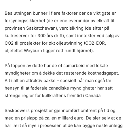
Beslutningen bunner i flere faktorer der de viktigste er
forsyningssikkerhet (de er eneleverandør av elkraft til
provinsen Saskatchewan), verdisikring (de sitter på
kullreserver for 300 års drift), samt inntekter ved salg av
CO2 til prosjekter for økt oljeutvinning (CO2-EOR,
oljefeltet Weyburn ligger rett rundt hjørnet).
På toppen av dette har de et samarbeid med lokale
myndigheter om å dekke det resterende kostnadsgapet.
Alt i alt en attraktiv pakke – spesielt når man også tar
hensyn til at føderale canadiske myndigheter har satt
strenge regler for kullkraftens fremtid i Canada.
Saskpowers prosjekt er gjennomført omtrent på tid og
med en prislapp på ca. én milliard euro. De sier selv at de
har lært så mye i prosessen at de kan bygge neste anlegg