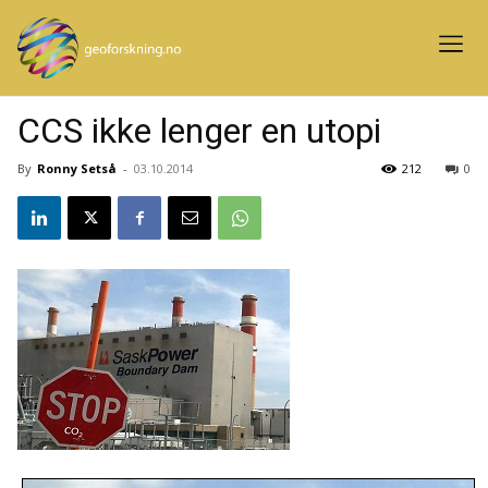
CCS ikke lenger en utopi
By
Ronny Setså
-
03.10.2014
212
0