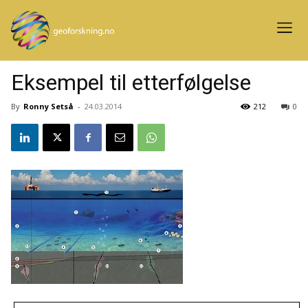
Eksempel til etterfølgelse
By
Ronny Setså
-
24.03.2014
212
0