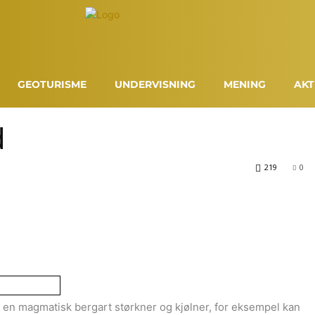
GEOTURISME
UNDERVISNING
MENING
AKT
d
219
0
en magmatisk bergart størkner og kjølner, for eksempel kan