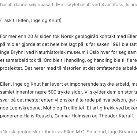
basalt danne søylebasalt. (Her søylebasalt ved Svartifoss, Island
(Takk til Ellen, Inge og Knut!)
For mer enn 20 år siden tok Norsk geologiråd kontakt med Elle
på midler gjorde at det hele ble lagt på is før saken 1991 ble 
Inge Bryhni ved Naturhistorisk museum i Oslo hver for seg saml
et samarbeid tok til. Ord ble til handling, og handling ble til 
prosjektet. Det hører med til historien at det omfattende arbeid
Ellen, Inge og Knut har levert et imponerende stykke arbeid, 
samlet innenfor nære 500 trykte sider. Vi skylder dem en stor ta
svar på det meste; enten vi ønsker å ta rede på hva bolson, gar
noe Loenskredene, Moho og Trollfeltet. Et artig trekk ved boken
pionerene Hans Reusch, Gunnar Holmsen og Theodor Kjerulf.
«Norsk geologisk ordbok» av Ellen M.O. Sigmond, Inge Bryhni