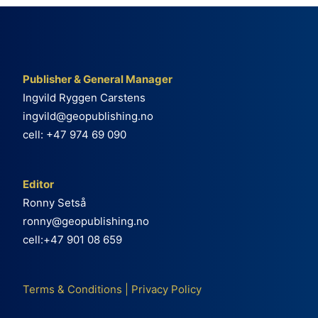
Publisher & General Manager
Ingvild Ryggen Carstens
ingvild@geopublishing.no
cell: +47 974 69 090
Editor
Ronny Setså
ronny@geopublishing.no
cell:+47 901 08 659
Terms & Conditions
|
Privacy Policy
e