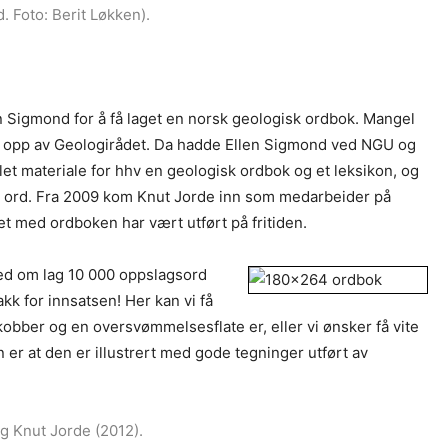
. Foto: Berit Løkken).
n Sigmond for å få laget en norsk geologisk ordbok. Mangel
tatt opp av Geologirådet. Da hadde Ellen Sigmond ved NGU og
et materiale for hhv en geologisk ordbok og et leksikon, og
flere ord. Fra 2009 kom Knut Jorde inn som medarbeider på
et med ordboken har vært utført på fritiden.
med om lag 10 000 oppslagsord
kk for innsatsen! Her kan vi få
kobber og en oversvømmelsesflate er, eller vi ønsker få vite
 er at den er illustrert med gode tegninger utført av
 og Knut Jorde (2012).