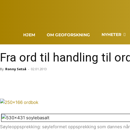
NYHETER
HJEM
OM GEOFORSKNING
Fra ord til handling til or
By
Ronny Setså
-
02.01.2013
Søyleoppsprekking: søyleformet oppsprekking som dannes når 