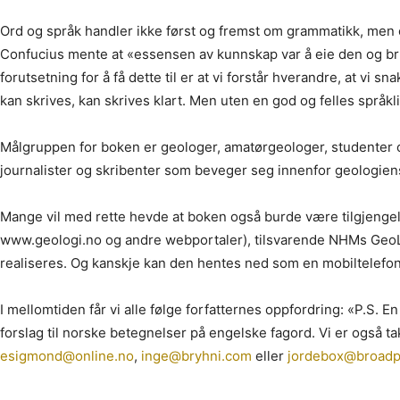
Ord og språk handler ikke først og fremst om grammatikk, men
Confucius mente at «essensen av kunnskap var å eie den og bru
forutsetning for å få dette til er at vi forstår hverandre, at vi 
kan skrives, kan skrives klart. Men uten en god og felles språkli
Målgruppen for boken er geologer, amatørgeologer, studenter o
journalister og skribenter som beveger seg innenfor geologiens 
Mange vil med rette hevde at boken også burde være tilgjengeli
www.geologi.no og andre webportaler), tilsvarende NHMs GeoL
realiseres. Og kanskje kan den hentes ned som en mobiltelefon
I mellomtiden får vi alle følge forfatternes oppfordring: «P.S. En
forslag til norske betegnelser på engelske fagord. Vi er også tak
esigmond@online.no
,
inge@bryhni.com
eller
jordebox@broadp