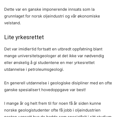
Dette var en ganske imponerende innsats som la
grunnlaget for norsk oljeindustri og vår økonomiske
velstand.
Lite yrkesrettet
Det var imidlertid fortsatt en utbredt oppfatning blant
mange universitetsgeologer at det ikke var nødvendig
eller ønskelig å gi studentene en mer yrkesrettet
utdannelse i petroleumsgeologi.
En generell utdannelse i geologiske disipliner med en ofte
ganske spesialisert hovedoppgave var best!
I mange år og helt frem til for noen få år siden kunne
norske geologistudenter ofte få jobb i oljeindustrien
nesten uansett hva de hadde som spesialfelt i sitt studium.