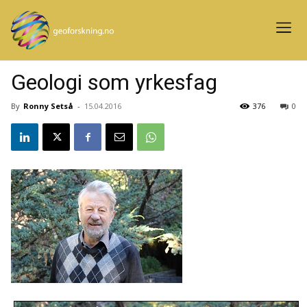
Geologi som yrkesfag
By
Ronny Setså
-
15.04.2016
376
0