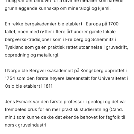
Tidlig var det behovet for å utvinne metaller som krevde
grunnleggende kunnskap om mineralogi og kjemi.
En rekke bergakademier ble etablert i Europa på 1700-
tallet, noen med røtter i flere århundrer gamle lokale
bergverks-tradisjoner som i Freiberg og Schemnitz i
Tyskland som ga en praktisk rettet utdannelse i gruvedrift,
oppredning og metallurgi.
I Norge ble Bergverksakademiet på Kongsberg opprettet i
1754 som den første høyere læreanstalt før Universitetet i
Oslo ble etablert i 1811.
Jens Esmark var den første professor i geologi og det var
fremdeles bruk for en mer praktisk studieretning (Cand.
min.) som kunne dekke det økende behovet for fagfolk til
norsk gruveindustri.