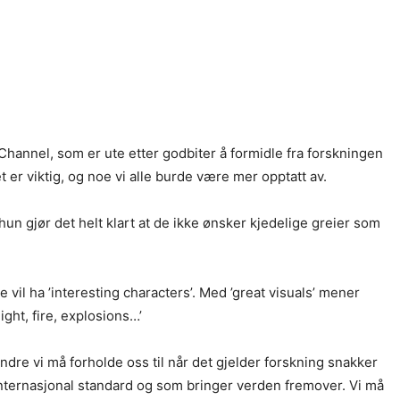
Channel, som er ute etter godbiter å formidle fra forskningen
et er viktig, og noe vi alle burde være mer opptatt av.
un gjør det helt klart at de ikke ønsker kjedelige greier som
 vil ha ’interesting characters’. Med ’great visuals’ mener
ight, fire, explosions…’
andre vi må forholde oss til når det gjelder forskning snakker
internasjonal standard og som bringer verden fremover. Vi må