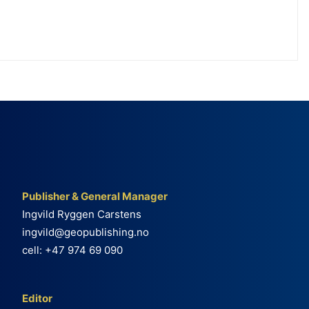
Publisher & General Manager
Ingvild Ryggen Carstens
ingvild@geopublishing.no
cell: +47 974 69 090
Editor