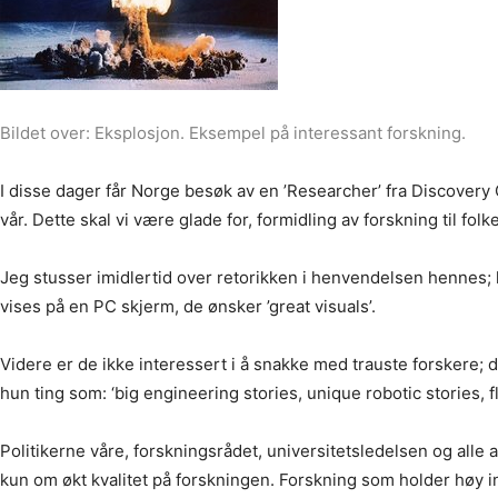
Bildet over: Eksplosjon. Eksempel på interessant forskning.
I disse dager får Norge besøk av en ’Researcher’ fra Discovery 
vår. Dette skal vi være glade for, formidling av forskning til folk
Jeg stusser imidlertid over retorikken i henvendelsen hennes; h
vises på en PC skjerm, de ønsker ’great visuals’.
Videre er de ikke interessert i å snakke med trauste forskere; de
hun ting som: ‘big engineering stories, unique robotic stories, fl
Politikerne våre, forskningsrådet, universitetsledelsen og alle 
kun om økt kvalitet på forskningen. Forskning som holder høy 