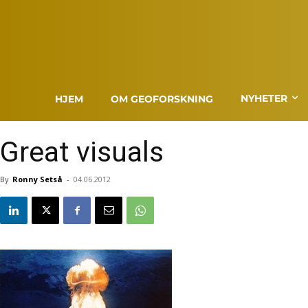
NYHETER
HJEM
OM GEOFORSKNING
Great visuals
By
Ronny Setså
-
04.06.2012