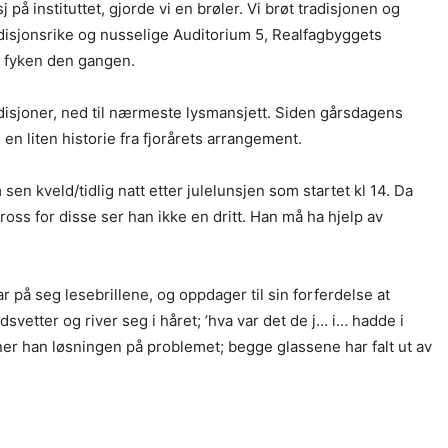
på instituttet, gjorde vi en brøler. Vi brøt tradisjonen og
radisjonsrike og nusselige Auditorium 5, Realfagbyggets
t fyken den gangen.
 tradisjoner, ned til nærmeste lysmansjett. Siden gårsdagens
e en liten historie fra fjorårets arrangement.
n kveld/tidlig natt etter julelunsjen som startet kl 14. Da
 tross for disse ser han ikke en dritt. Han må ha hjelp av
r på seg lesebrillene, og oppdager til sin forferdelse at
svetter og river seg i håret; ’hva var det de j… i… hadde i
inner han løsningen på problemet; begge glassene har falt ut av