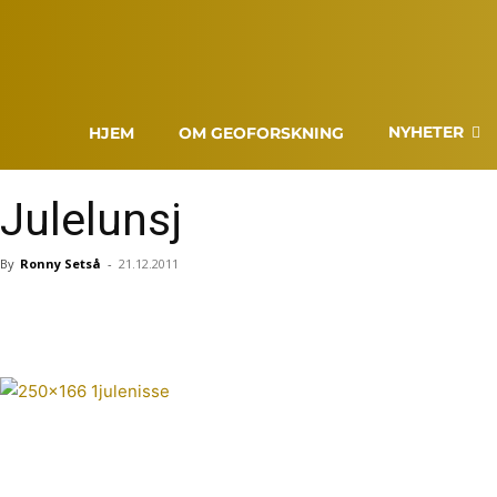
NYHETER
HJEM
OM GEOFORSKNING
Julelunsj
By
Ronny Setså
-
21.12.2011