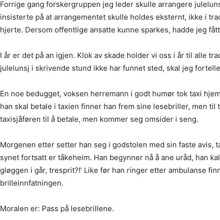
Forrige gang forskergruppen jeg leder skulle arrangere julelunsj 
insisterte på at arrangementet skulle holdes eksternt, ikke i t
hjerte. Dersom offentlige ansatte kunne sparkes, hadde jeg fåt
I år er det på an igjen. Klok av skade holder vi oss i år til alle
julelunsj i skrivende stund ikke har funnet sted, skal jeg fortell
En noe bedugget, voksen herremann i godt humør tok taxi hjem se
han skal betale i taxien finner han frem sine lesebriller, men til
taxisjåføren til å betale, men kommer seg omsider i seng.
Morgenen etter setter han seg i godstolen med sin faste avis, ta
synet fortsatt er tåkeheim. Han begynner nå å ane uråd, han kald
gløggen i går, tresprit?!’ Like før han ringer etter ambulanse f
brilleinnfatningen.
Moralen er: Pass på lesebrillene.