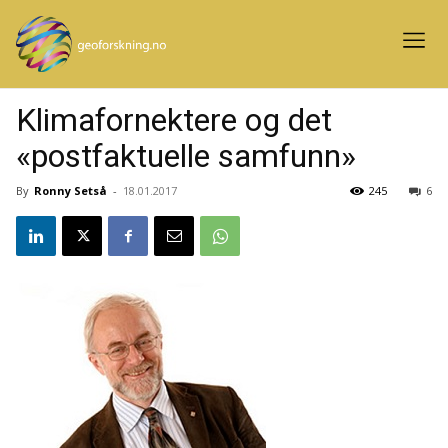
Klimafornektere og det
«postfaktuelle samfunn»
By
Ronny Setså
-
18.01.2017
245
6