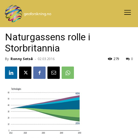
Naturgassens rolle i
Storbritannia
By
Ronny Setså
-
02.03.2016
279
0