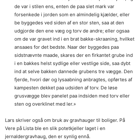
de var i stilen ens, enten de paa slet mark var
forsenkede i jorden som en almindelig kjælder, eller
be byggedes ved siden af en stor sten, saa at den
udgjorde den ene væg og torv de andre; eller ogsaa
om de var gravet ind i en brat bakke-skraaning, hvilket
ansaaes for det bedste. Naar der byggedes paa
sidstnævnte maade, skares der en firkantet grube ind
i en bakkes helst sydlige eller vestlige side, saa dybt
ind at selve bakken dannede grubens tre vægge. Den
fjerde, hvori dør og lysaabning anbragtes, opførtes af
kampesten dekket paa udsiden af torv. De løse
grusvægge blev panelet paa indsiden med torv eller
sten og overklinet med ler.»
Lars skriver også om bruk av gravhauger til boliger. På
Vere på Lista ble en slik potetkjeller laget i en
jernaldergravhaug, den er synlig ennå.