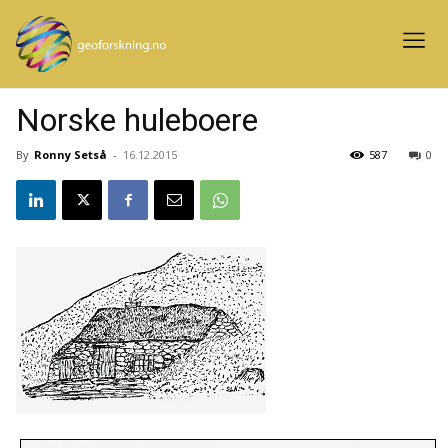
Norske huleboere
By
Ronny Setså
-
16.12.2015
587
0