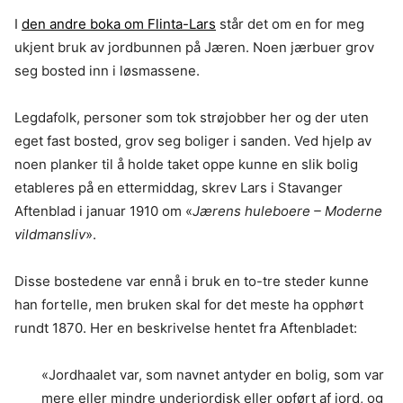
I
den andre boka om Flinta-Lars
står det om en for meg
ukjent bruk av jordbunnen på Jæren. Noen jærbuer grov
seg bosted inn i løsmassene.
Legdafolk, personer som tok strøjobber her og der uten
eget fast bosted, grov seg boliger i sanden. Ved hjelp av
noen planker til å holde taket oppe kunne en slik bolig
etableres på en ettermiddag, skrev Lars i Stavanger
Aftenblad i januar 1910 om «
Jærens huleboere – Moderne
vildmansliv
».
Disse bostedene var ennå i bruk en to-tre steder kunne
han fortelle, men bruken skal for det meste ha opphørt
rundt 1870. Her en beskrivelse hentet fra Aftenbladet:
«Jordhaalet var, som navnet antyder en bolig, som var
mere eller mindre underjordisk eller opført af jord, og