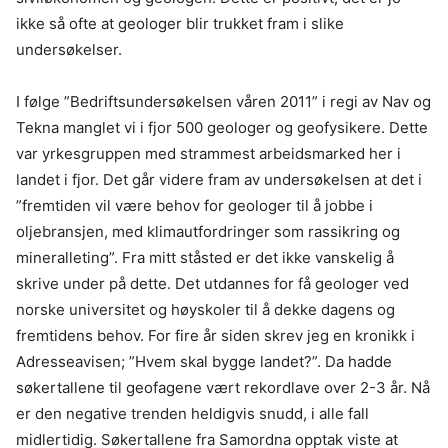
ikke så ofte at geologer blir trukket fram i slike
undersøkelser.
I følge ”Bedriftsundersøkelsen våren 2011” i regi av Nav og
Tekna manglet vi i fjor 500 geologer og geofysikere. Dette
var yrkesgruppen med strammest arbeidsmarked her i
landet i fjor. Det går videre fram av undersøkelsen at det i
”fremtiden vil være behov for geologer til å jobbe i
oljebransjen, med klimautfordringer som rassikring og
mineralleting”. Fra mitt ståsted er det ikke vanskelig å
skrive under på dette. Det utdannes for få geologer ved
norske universitet og høyskoler til å dekke dagens og
fremtidens behov. For fire år siden skrev jeg en kronikk i
Adresseavisen; ”Hvem skal bygge landet?”. Da hadde
søkertallene til geofagene vært rekordlave over 2-3 år. Nå
er den negative trenden heldigvis snudd, i alle fall
midlertidig. Søkertallene fra Samordna opptak viste at