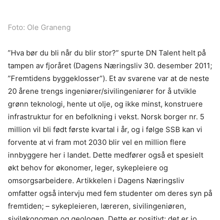
Foto: Ole Graneng
”Hva bør du bli når du blir stor?” spurte DN Talent helt på
tampen av fjoråret (Dagens Næringsliv 30. desember 2011;
”Fremtidens byggeklosser”). Et av svarene var at de neste
20 årene trengs ingeniører/sivilingeniører for å utvikle
grønn teknologi, hente ut olje, og ikke minst, konstruere
infrastruktur for en befolkning i vekst. Norsk borger nr. 5
million vil bli født første kvartal i år, og i følge SSB kan vi
forvente at vi fram mot 2030 blir vel en million flere
innbyggere her i landet. Dette medfører også et spesielt
økt behov for økonomer, leger, sykepleiere og
omsorgsarbeidere. Artikkelen i Dagens Næringsliv
omfatter også intervju med fem studenter om deres syn på
fremtiden; – sykepleieren, læreren, sivilingeniøren,
siviløkonomen og geologen. Dette er positivt; det er jo