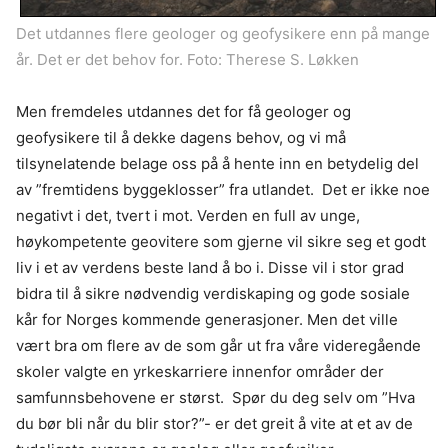
Det utdannes flere geologer og geofysikere enn på mange
år. Det er det behov for. Foto: Therese S. Løkken
Men fremdeles utdannes det for få geologer og
geofysikere til å dekke dagens behov, og vi må
tilsynelatende belage oss på å hente inn en betydelig del
av ”fremtidens byggeklosser” fra utlandet. Det er ikke noe
negativt i det, tvert i mot. Verden en full av unge,
høykompetente geovitere som gjerne vil sikre seg et godt
liv i et av verdens beste land å bo i. Disse vil i stor grad
bidra til å sikre nødvendig verdiskaping og gode sosiale
kår for Norges kommende generasjoner. Men det ville
vært bra om flere av de som går ut fra våre videregående
skoler valgte en yrkeskarriere innenfor områder der
samfunnsbehovene er størst. Spør du deg selv om ”Hva
du bør bli når du blir stor?”- er det greit å vite at et av de