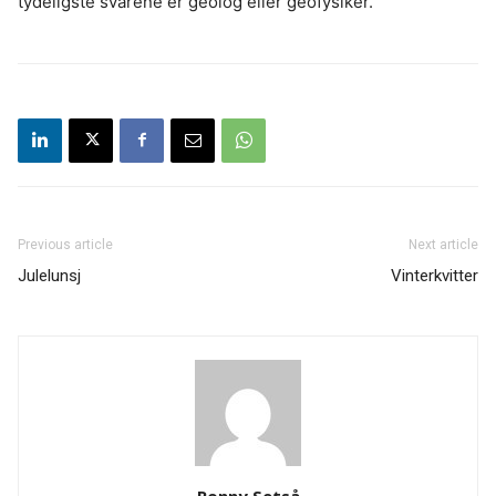
tydeligste svarene er geolog eller geofysiker.
Previous article
Next article
Julelunsj
Vinterkvitter
Ronny Setså