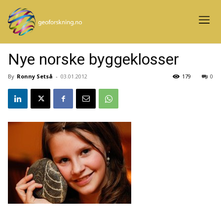
Nye norske byggeklosser
By
Ronny Setså
-
03.01.2012
179
0