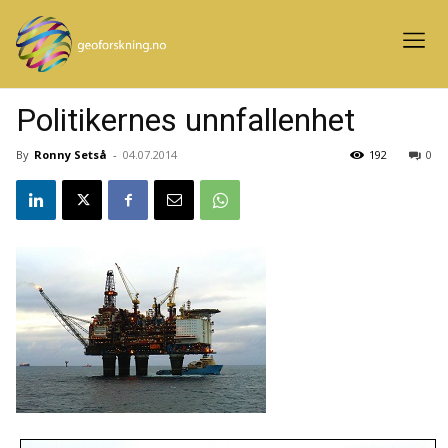
Politikernes unnfallenhet
By
Ronny Setså
-
04.07.2014
192
0