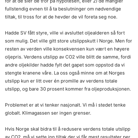
for at de sier de tror på hypotesen, eller 2) de mangler
fullstendig evnen til å ta beslutninger om nødvendige
tiltak, til tross for at de hevder de vil foreta seg noe.
Hadde SV fått styre, ville vi avsluttet oljealderen så fort
som mulig. Det ville gitt store utslippskutt i Norge. Men for
resten av verden ville konsekvensen kun vært en høyere
oljepris. Verdens utslipp av CO2 ville blitt de samme, fordi
andre oljekilder hadde fylt det gapet som oppstod da vi
stengte kranene våre. La oss også minne om at Norges
utslipp kun er litt over én promille av verdens totale
utslipp, og bare 30 prosent kommer fra oljeproduksjonen.
Problemet er at vi tenker nasjonalt. Vi må i stedet tenke
globalt. Klimagassen ser ingen grenser.
Hvis Norge skal bidra til å redusere verdens totale utslipp
av CO2, må vi sette inn tiltak der vi får mest resultater per