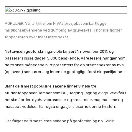
POPULÆR: Vår artikkel om NIVAs prosjekt som kartlegger
miljøkonsekvensene ved dumping av gruveavfall i norske fjorder
topper listen over mest leste saker.
Nettavisen geoforskning.no ble lansert 1. november 2011, og
passerer i disse dager 5 000 besøkende. Våre lesere har gjennom
de to siste månedene blitt presentert for en bredt spekter av hva
(og hvem) som rører seg innen de geofaglige forskningsmiljøene.
Blant de ti mest populære sakene finner vi hele tre
studentoppgaver. Temaer som CO
-lagring, lagring av gruveavfall i
2
norske fjorder, dyphavsprosesser og -ressurser, magmatisme og
masseutryddelser har også engasjert leserne denne høsten.
Her følger de ti mest leste sakene på geoforskning.no i 2011: