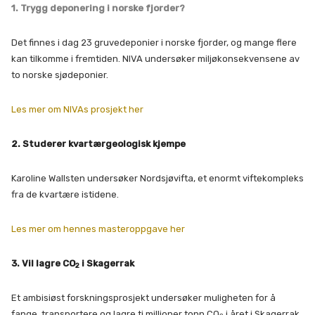
1. Trygg deponering i norske fjorder?
Det finnes i dag 23 gruvedeponier i norske fjorder, og mange flere
kan tilkomme i fremtiden. NIVA undersøker miljøkonsekvensene av
to norske sjødeponier.
Les mer om NIVAs prosjekt her
2. Studerer kvartærgeologisk kjempe
Karoline Wallsten undersøker Nordsjøvifta, et enormt viftekompleks
fra de kvartære istidene.
Les mer om hennes masteroppgave her
3. Vil lagre CO
i Skagerrak
2
Et ambisiøst forskningsprosjekt undersøker muligheten for å
fange, transportere og lagre ti millioner tonn CO
i året i Skagerrak