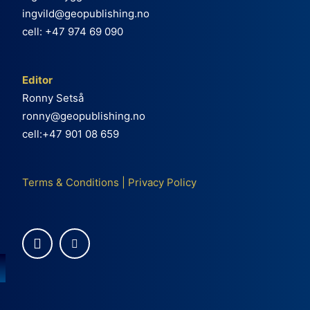
ingvild@geopublishing.no
cell: +47 974 69 090
Editor
Ronny Setså
ronny@geopublishing.no
cell:+47 901 08 659
Terms & Conditions
|
Privacy Policy
e