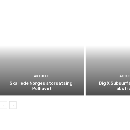
AKTUELT
AKTU
Skal lede Norges storsatsing i
Dig X Subsurfa
Polhavet
abstr