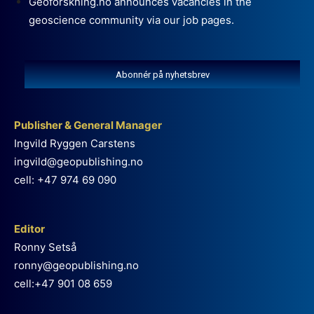
Geoforskning.no announces vacancies in the
geoscience community via our job pages.
Abonnér på nyhetsbrev
Publisher & General Manager
Ingvild Ryggen Carstens
ingvild@geopublishing.no
cell: +47 974 69 090
Editor
Ronny Setså
ronny@geopublishing.no
cell:+47 901 08 659