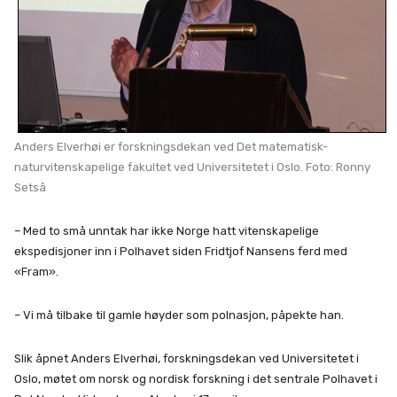
Anders Elverhøi er forskningsdekan ved Det matematisk-
naturvitenskapelige fakultet ved Universitetet i Oslo. Foto: Ronny
Setså
– Med to små unntak har ikke Norge hatt vitenskapelige
ekspedisjoner inn i Polhavet siden Fridtjof Nansens ferd med
«Fram».
– Vi må tilbake til gamle høyder som polnasjon, påpekte han.
Slik åpnet Anders Elverhøi, forskningsdekan ved Universitetet i
Oslo, møtet om norsk og nordisk forskning i det sentrale Polhavet i