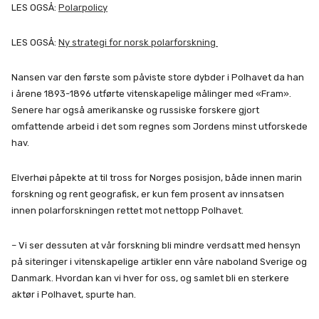
LES OGSÅ:
Polarpolicy
LES OGSÅ:
Ny strategi for norsk polarforskning
Nansen var den første som påviste store dybder i Polhavet da han
i årene 1893-1896 utførte vitenskapelige målinger med «Fram».
Senere har også amerikanske og russiske forskere gjort
omfattende arbeid i det som regnes som Jordens minst utforskede
hav.
Elverhøi påpekte at til tross for Norges posisjon, både innen marin
forskning og rent geografisk, er kun fem prosent av innsatsen
innen polarforskningen rettet mot nettopp Polhavet.
– Vi ser dessuten at vår forskning bli mindre verdsatt med hensyn
på siteringer i vitenskapelige artikler enn våre naboland Sverige og
Danmark. Hvordan kan vi hver for oss, og samlet bli en sterkere
aktør i Polhavet, spurte han.