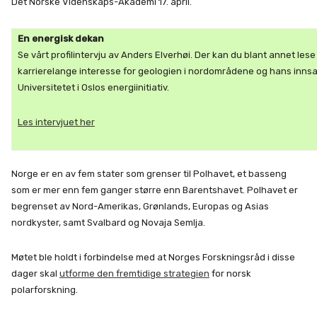
Det Norske Videnskaps-Akademi 17. april.
En energisk dekan
Se vårt profilintervju av Anders Elverhøi. Der kan du blant annet les
karrierelange interesse for geologien i nordområdene og hans innsa
Universitetet i Oslos energiinitiativ.
Les intervjuet her
Norge er en av fem stater som grenser til Polhavet, et basseng
som er mer enn fem ganger større enn Barentshavet. Polhavet er
begrenset av Nord-Amerikas, Grønlands, Europas og Asias
nordkyster, samt Svalbard og Novaja Semlja.
Møtet ble holdt i forbindelse med at Norges Forskningsråd i disse
dager skal
utforme den fremtidige strategien
for norsk
polarforskning.