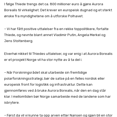
I følge Thiede trengs det ca. 800 millioner euro å gjøre Aurora
Borealis til virkelighet. Det krever en europeisk dugnad og et sterkt
ønske fra myndighetene om å utforske Polhavet.
– Vi har fått positive uttalelser fra en rekke toppolitikere, fortalte
Thiede, og nevnte blant annet Vladimir Putin, Angela Merkel og
Jens Stoltenberg.
Elverhøi nikket til Thiedes uttalelser, og var enig i at Aurora Borealis
er et prosjekt Norge vil ha stor nytte av å ta del i.
– Når Forskningsrådet skal utarbeide sin fremtidige
polarforskningsstrategi, bør de satse på en felles nordisk eller
europeisk front for logistikk og infrastruktur. Dette kan
gjennomføres ved å bruke Aurora Borealis, når den en dag står
klar. I mellomtiden bør Norge samarbeide med de landene som har
isbrytere.
– Først da vil vi kunne ta opp arven etter Nansen og igjen bli en stor