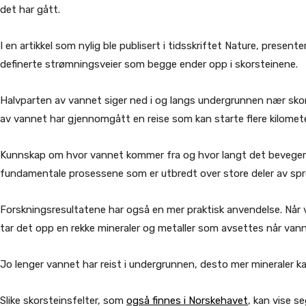
det har gått.
I en artikkel som nylig ble publisert i tidsskriftet Nature, presen
definerte strømningsveier som begge ender opp i skorsteinene.
Halvparten av vannet siger ned i og langs undergrunnen nær skor
av vannet har gjennomgått en reise som kan starte flere kilometer
Kunnskap om hvor vannet kommer fra og hvor langt det beveger se
fundamentale prosessene som er utbredt over store deler av sp
Forskningsresultatene har også en mer praktisk anvendelse. Nå
tar det opp en rekke mineraler og metaller som avsettes når vann
Jo lenger vannet har reist i undergrunnen, desto mer mineraler k
Slike skorsteinsfelter, som
også finnes i Norskehavet
, kan vise s