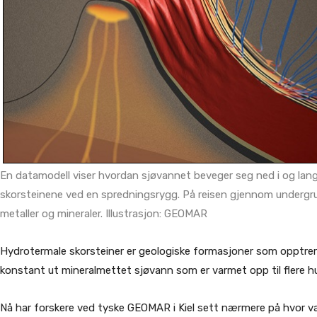
En datamodell viser hvordan sjøvannet beveger seg ned i og lan
skorsteinene ved en spredningsrygg. På reisen gjennom underg
metaller og mineraler. Illustrasjon: GEOMAR
Hydrotermale skorsteiner er geologiske formasjoner som opptrer
konstant ut mineralmettet sjøvann som er varmet opp til flere hu
Nå har forskere ved tyske GEOMAR i Kiel sett nærmere på hvor v