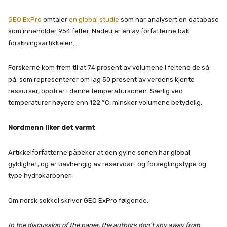
GEO ExPro
omtaler
en global studie
som har analysert en database
som inneholder 954 felter. Nadeu er én av forfatterne bak
forskningsartikkelen.
Forskerne kom frem til at 74 prosent av volumene i feltene de så
på, som representerer om lag 50 prosent av verdens kjente
ressurser, opptrer i denne temperatursonen. Særlig ved
temperaturer høyere enn 122 °C, minsker volumene betydelig.
Nordmenn liker det varmt
Artikkelforfatterne påpeker at den gylne sonen har global
gyldighet, og er uavhengig av reservoar- og forseglingstype og
type hydrokarboner.
Om norsk sokkel skriver GEO ExPro følgende:
In the discussion of the paper, the authors don’t shy away from