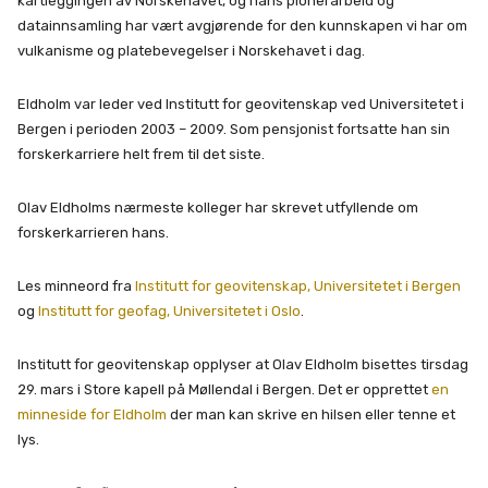
kartleggingen av Norskehavet, og hans pionerarbeid og
datainnsamling har vært avgjørende for den kunnskapen vi har om
vulkanisme og platebevegelser i Norskehavet i dag.
Eldholm var leder ved Institutt for geovitenskap ved Universitetet i
Bergen i perioden 2003 – 2009. Som pensjonist fortsatte han sin
forskerkarriere helt frem til det siste.
Olav Eldholms nærmeste kolleger har skrevet utfyllende om
forskerkarrieren hans.
Les minneord fra
Institutt for geovitenskap, Universitetet i Bergen
og
Institutt for geofag, Universitetet i Oslo
.
Institutt for geovitenskap opplyser at Olav Eldholm bisettes tirsdag
29. mars i Store kapell på Møllendal i Bergen. Det er opprettet
en
minneside for Eldholm
der man kan skrive en hilsen eller tenne et
lys.