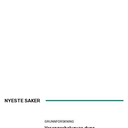
NYESTE SAKER
GRUNNFORSKNING
Varangerhalvøyas dype