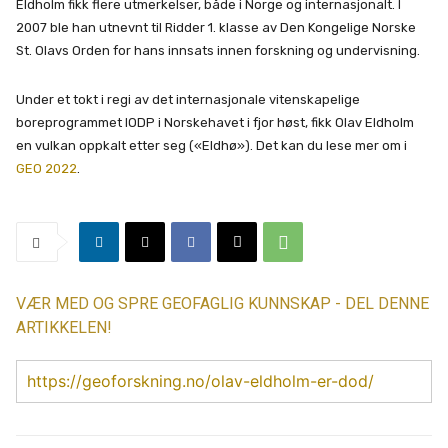
Eldholm fikk flere utmerkelser, både i Norge og internasjonalt. I
2007 ble han utnevnt til Ridder 1. klasse av Den Kongelige Norske
St. Olavs Orden for hans innsats innen forskning og undervisning.
Under et tokt i regi av det internasjonale vitenskapelige
boreprogrammet IODP i Norskehavet i fjor høst, fikk Olav Eldholm
en vulkan oppkalt etter seg («Eldhø»). Det kan du lese mer om i
GEO 2022
.
VÆR MED OG SPRE GEOFAGLIG KUNNSKAP - DEL DENNE
ARTIKKELEN!
https://geoforskning.no/olav-eldholm-er-dod/