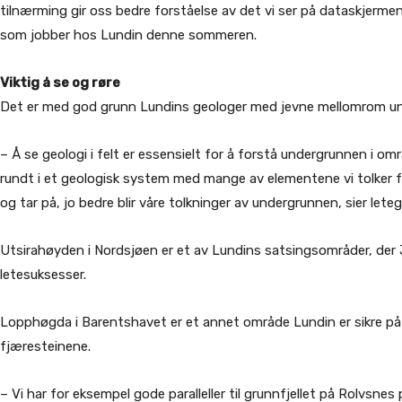
tilnærming gir oss bedre forståelse av det vi ser på dataskjerme
som jobber hos Lundin denne sommeren.
Viktig å se og røre
Det er med god grunn Lundins geologer med jevne mellomrom unne
– Å se geologi i felt er essensielt for å forstå undergrunnen i o
rundt i et geologisk system med mange av elementene vi tolker f
og tar på, jo bedre blir våre tolkninger av undergrunnen, sier le
Utsirahøyden i Nordsjøen er et av Lundins satsingsområder, der
letesuksesser.
Lopphøgda i Barentshavet er et annet område Lundin er sikre på
fjæresteinene.
– Vi har for eksempel gode paralleller til grunnfjellet på Rolvsn