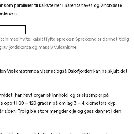
 som paralleller til kalksteiner i Barentshavet og vindblåste
Pedersen.
in med hvite, kalsittfylte sprekker. Sprekkene er dannet tidlig
ng av jordskorpa og massiv vulkanisme.
en Vækerøstranda viser at også Oslofjorden kan ha skjult det
rådet, har høyt organisk innhold, og er eksempler på
s opp til 80 – 120 grader, på om lag 3 – 4 kilometers dyp.
 år siden. Trolig ble store mengder olje og gass dannet i den