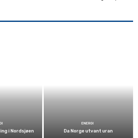
GI
ENERGI
ning i Nordsjøen
Da Norge utvant uran