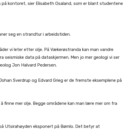
n på kontoret, sier Elisabeth Osaland, som er blant studentene
r seg en strandtur i arbeidstiden.
mråder vi leter etter olje. På Vækerøstranda kan man vandre
ra seismiske data på dataskjermen. Men jo mer geologi vi ser
tegeolog Jon Halvard Pedersen.
 Johan Sverdrup og Edvard Grieg er de fremste eksemplene på
 å finne mer olje. Begge områdene kan man lære mer om fra
es på Utsirahøyden eksponert på Bømlo. Det betyr at