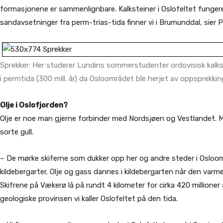
formasjonene er sammenlignbare. Kalksteiner i Oslofeltet fungerer
sandavsetninger fra perm-trias-tida finner vi i Brumunddal, sier 
Sprekker: Her studerer Lundins sommerstudenter ordovisisk kalkste
i permtida (300 mill. år) da Osloområdet ble herjet av oppsprekki
Olje i Oslofjorden?
Olje er noe man gjerne forbinder med Nordsjøen og Vestlandet. M
sorte gull.
– De mørke skiferne som dukker opp her og andre steder i Osloom
kildebergarter. Olje og gass dannes i kildebergarten når den varme
Skifrene på Vækerø lå på rundt 4 kilometer for cirka 420 millioner
geologiske provinsen vi kaller Oslofeltet på den tida.