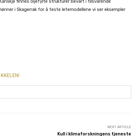
Kanskje finnes oljefylte strukturer bevart i tilsvarende
rønner i Skagerrak for å teste letemodellene vi ser eksempler
IKKELEN!
NEXT ARTICLE
Kull i klimaforskningens tjeneste