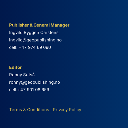
Publisher & General Manager
Ingvild Ryggen Carstens
ingvild@geopublishing.no
cell: +47 974 69 090
Editor
Ronny Setså
ronny@geopublishing.no
cell:+47 901 08 659
Terms & Conditions
|
Privacy Policy
e