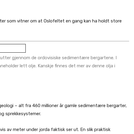
rter som vitner om at Oslofeltet en gang kan ha holdt store
 kutter gjennom de ordovisiske sedimentære bergartene. I
older lett olje. Kanskje finnes det mer av denne olja i
ologi – alt fra 460 millioner år gamle sedimentære bergarter,
 og sprekkesystemer.
is av meter under jorda faktisk ser ut. En slik praktisk