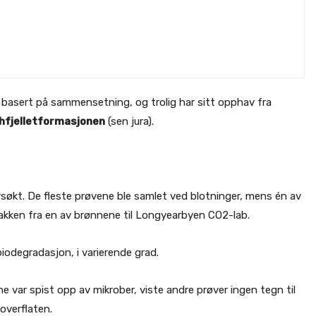
er basert på sammensetning, og trolig har sitt opphav fra
hfjelletformasjonen
(sen jura).
søkt. De fleste prøvene ble samlet ved blotninger, mens én av
akken fra en av brønnene til Longyearbyen CO2-lab.
 biodegradasjon, i varierende grad.
var spist opp av mikrober, viste andre prøver ingen tegn til
 overflaten.