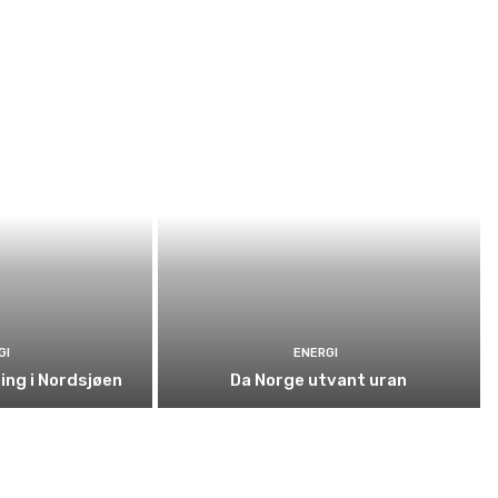
GI
ENERGI
ning i Nordsjøen
Da Norge utvant uran