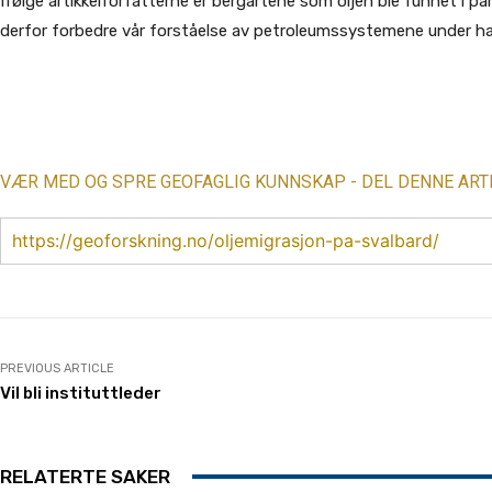
Ifølge artikkelforfatterne er bergartene som oljen ble funnet i par
derfor forbedre vår forståelse av petroleumssystemene under h
Share
VÆR MED OG SPRE GEOFAGLIG KUNNSKAP - DEL DENNE ART
https://geoforskning.no/oljemigrasjon-pa-svalbard/
PREVIOUS ARTICLE
Vil bli instituttleder
RELATERTE SAKER