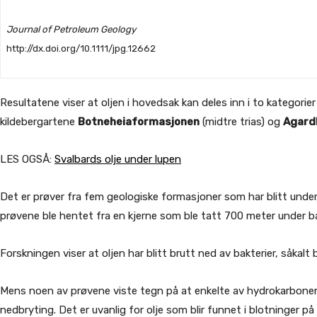
Journal of Petroleum Geology
http://dx.doi.org/10.1111/jpg.12662
Resultatene viser at oljen i hovedsak kan deles inn i to kategori
kildebergartene
Botneheiaformasjonen
(midtre trias) og
Agard
LES OGSÅ:
Svalbards olje under lupen
Det er prøver fra fem geologiske formasjoner som har blitt under
prøvene ble hentet fra en kjerne som ble tatt 700 meter under b
Forskningen viser at oljen har blitt brutt ned av bakterier, såkalt
Mens noen av prøvene viste tegn på at enkelte av hydrokarbonene 
nedbryting. Det er uvanlig for olje som blir funnet i blotninger på