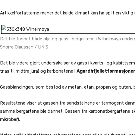
Artikkelforfatterne mener det kalde klimaet kan ha spilt en viktig r
Det ble funnet både olje og gass i bergartene i Wilhelmøya underg
Snorre Olaussen / UNIS
Det ble videre gjort undersøkelser av gass i kvarts- og kalsitts
trias til midtre jura) og karbonatene i
Agardhfjelletformasjone
Gassblandingen, som bestod av metan, etan, propan og butan, bl
Resultatene viser at gassen fra sandsteinene er termogent dan
samme bergartene ble dannet. Gassen fra karbonatbergartene sk
mikrober).