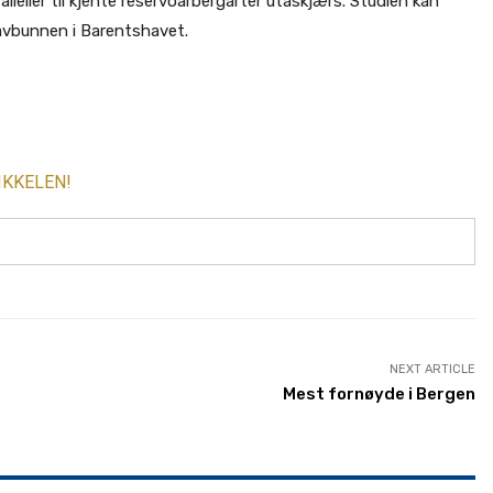
alleller til kjente reservoarbergarter utaskjærs. Studien kan
avbunnen i Barentshavet.
IKKELEN!
NEXT ARTICLE
Mest fornøyde i Bergen