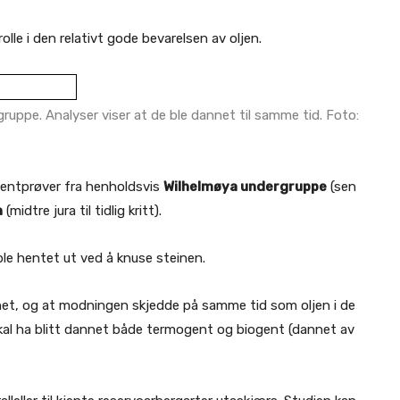
olle i den relativt gode bevarelsen av oljen.
ruppe. Analyser viser at de ble dannet til samme tid. Foto:
ementprøver fra henholdsvis
Wilhelmøya undergruppe
(sen
n
(midtre jura til tidlig kritt).
e hentet ut ved å knuse steinen.
net, og at modningen skjedde på samme tid som oljen i de
al ha blitt dannet både termogent og biogent (dannet av