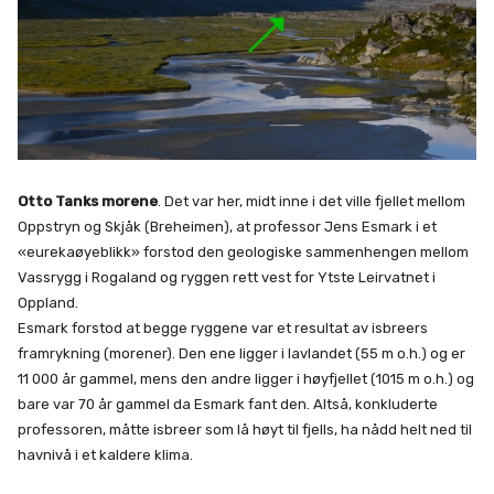
Otto Tanks morene
. Det var her, midt inne i det ville fjellet mellom
Oppstryn og Skjåk (Breheimen), at professor Jens Esmark i et
«eurekaøyeblikk» forstod den geologiske sammenhengen mellom
Vassrygg i Rogaland og ryggen rett vest for Ytste Leirvatnet i
Oppland.
Esmark forstod at begge ryggene var et resultat av isbreers
framrykning (morener). Den ene ligger i lavlandet (55 m o.h.) og er
11 000 år gammel, mens den andre ligger i høyfjellet (1015 m o.h.) og
bare var 70 år gammel da Esmark fant den. Altså, konkluderte
professoren, måtte isbreer som lå høyt til fjells, ha nådd helt ned til
havnivå i et kaldere klima.