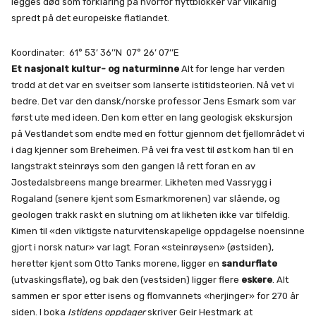
legges død som forklaring på hvorfor flyttblokker var vilkårlig
spredt på det europeiske flatlandet.
Koordinater: 61° 53’ 36’’N 07° 26’ 07’’E
Et nasjonalt kultur- og naturminne
Alt for lenge har verden
trodd at det var en sveitser som lanserte istitidsteorien. Nå vet vi
bedre. Det var den dansk/norske professor Jens Esmark som var
først ute med ideen. Den kom etter en lang geologisk ekskursjon
på Vestlandet som endte med en fottur gjennom det fjellområdet vi
i dag kjenner som Breheimen. På vei fra vest til øst kom han til en
langstrakt steinrøys som den gangen lå rett foran en av
Jostedalsbreens mange brearmer. Likheten med Vassrygg i
Rogaland (senere kjent som Esmarkmorenen) var slående, og
geologen trakk raskt en slutning om at likheten ikke var tilfeldig.
Kimen til «den viktigste naturvitenskapelige oppdagelse noensinne
gjort i norsk natur» var lagt. Foran «steinrøysen» (østsiden),
heretter kjent som Otto Tanks morene, ligger en
sandurflate
(utvaskingsflate), og bak den (vestsiden) ligger flere
eskere
. Alt
sammen er spor etter isens og flomvannets «herjinger» for 270 år
siden. I boka
Istidens oppdager
skriver Geir Hestmark at