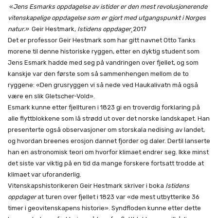
«
Jens Esmarks oppdagelse av istider er den mest revolusjonerende
vitenskapelige oppdagelse som er gjort med utgangspunkt i Norges
natur.»
Geir Hestmark
, Istidens oppdager¸
2017
Det er professor Geir Hestmark som har gitt navnet Otto Tanks
morene til denne historiske ryggen, etter en dyktig student som
Jens Esmark hadde med seg på vandringen over fjellet, og som
kanskje var den første som så sammenhengen mellom de to
ryggene: «Den grusryggen vi så nede ved Haukalivatn må også
være en slik Gletscher-Vold».
Esmark kunne etter fjellturen i 1823 gi en troverdig forklaring på
alle flyttblokkene som lå strødd ut over det norske landskapet. Han
presenterte også observasjoner om storskala nedising av landet,
og hvordan breenes erosjon dannet fjorder og daler. Dertil lanserte
han en astronomisk teori om hvorfor klimaet endrer seg. Ikke minst
det siste var viktig på en tid da mange forskere fortsatt trodde at
klimaet var uforanderlig.
Vitenskapshistorikeren Geir Hestmark skriver i boka
Istidens
oppdager
at turen over fjellet i 1823 var «de mest utbytterike 36
timer i geovitenskapens historie». Syndfloden kunne etter dette