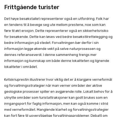
Frittgående turister
Det høye besøkstallet representerer også en utfordring. Folk har
en tendens til å bevege seg ute mellom prestene, noe som kan
føre til økt erosjon. Dette representerer også en sikkerhetsrisiko
for besøkende. Dette kan løses ved bedre besøkstilrettelegging og
bedre informasjon på stedet. Forvaltningen bør derfor i sin
informasjon legge økende vekt på selve naturprosessen og
dennes referanseverdi. I denne sammenheng trengs mer
informasjon og kunnskap om både denne lokaliteten og lignende
lokaliteter i området.
Kvitskriuprestin illustrerer hvor viktig det er å klargjøre verneformål
og forvaltningsstrategier når man verner områder der aktive
geologiske prosesser spiller en avgjørende rolle. Lokalt behov for å
utnytte områder som turistattraksjoner kan godt brukes som en
inngangsport for faglig informasjon, men kan også komme i strid
med verneformålet. Manglende klarhet og forvaltningsstrategier
kan fort føre til uoverstigelige forvaltningsproblemer. Debatt om