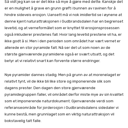
Så vidt jeg kan se er det ikke så mye å gjøre med dette. Kanskje det
er en mulighet å grave en grunn grøft i bunnen av ravinen for å
hindre sideveis erosjon. Uansett må vi nok imidlertid se i øynene at
denne kjent naturattraksjonen i Gudbrandsdalen har en begrenset
levetid, og at verneformålet som er knyttet til erosjonsprosessen
også inkluderer prestenes fall. Hvor lang levetid prestene vil ha, er
ikke godt å si. Men i den perioden som området har vært vernet er
allerede en stor pyramide falt. Nå ser det ut som noen av de
største gjenværende pyramidene også er svært utsatt, og det
betyr at vi relativt snart kan forvente større endringer.
Nye pyramider dannes stadig. Men på grunn av at morenelaget er
relativt tynt, vil de ikke bli like store og imponerende slik som
dagens prester. Den dagen den store gjenværende
pyramidegruppen faller, vil området derfor miste mye av sin kvalitet
som et imponerende naturdokument. Gjenværende verdi som
referanseområde for jorderosjon i Gudbrandsdalens sidedaler vi
kunne bestå, men grunnlaget som en viktig naturattraksjon vil
bokstavelig talt falle.