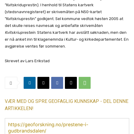
”Kvitskriduprestin). I henhold til Statens kartverk
(stedsnavnregisteret) er skrivemåten på N50-kartet
”Kvitskriuprestin” godkjent. Sel kommune vedtok høsten 2005 at
det skulle reises navnesak og anbefalte skrivemåten
Kvitskriuprestein
. Statens kartverk har avslått søknaden, men den
er nå anket inn til klagenemnda i Kultur- og kirkedepartementet. En
avgjørelse ventes før sommeren.
Skrevet av Lars Erikstad
VÆR MED OG SPRE GEOFAGLIG KUNNSKAP - DEL DENNE
ARTIKKELEN!
https://geoforskning.no/prestene-i-
gudbrandsdalen/