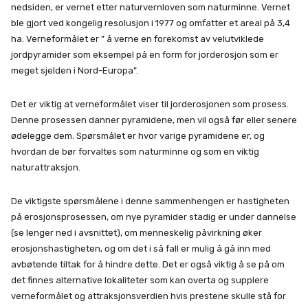
nedsiden, er vernet etter naturvernloven som naturminne. Vernet
ble gjort ved kongelig resolusjon i 1977 og omfatter et areal på 3,4
ha. Verneformålet er ” å verne en forekomst av velutviklede
jordpyramider som eksempel på en form for jorderosjon som er
meget sjelden i Nord-Europa”.
Det er viktig at verneformålet viser til jorderosjonen som prosess.
Denne prosessen danner pyramidene, men vil også før eller senere
ødelegge dem. Spørsmålet er hvor varige pyramidene er, og
hvordan de bør forvaltes som naturminne og som en viktig
naturattraksjon.
De viktigste spørsmålene i denne sammenhengen er hastigheten
på erosjonsprosessen, om nye pyramider stadig er under dannelse
(se lenger ned i avsnittet), om menneskelig påvirkning øker
erosjonshastigheten, og om det i så fall er mulig å gå inn med
avbøtende tiltak for å hindre dette. Det er også viktig å se på om
det finnes alternative lokaliteter som kan overta og supplere
verneformålet og attraksjonsverdien hvis prestene skulle stå for