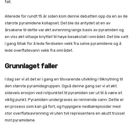
fall.
Allerede for rundt 15 år siden kom denne debatten opp da en av de
største pyramidene kollapset. Det ble da antydet at en av
årsakene til dette var økt avrenning langs basis av pyramiden og
en viss økt slitasje knyttet til høye besøkstall i området. Det ble satt
i gang tiltak for å lede ferdselen vekk fra selve pyramidene og å
lede overflatevann vekk fra området.
Grunnlaget faller
I dag ser vi at det er i gang en tilsvarende utvikling i tilknytning til
den største pyramidegruppen. Også denne gang ser vi at økt
sideveis erosjon ved rotpunktet til pyramiden ser ut til å være et
viktig punkt. Pyramiden undergraves av rennende vann. Dette er
en prosess som kan gå fort, og hyppigere nedbørepisoder med
stor overflateavrenning vil uten tvil representere en akutt trussel
mot pyramidene.