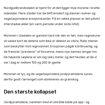
Nordgudbrandsdalen er kjent for at det ligger mye morene i bratte
sidedaler. Flere steder har de blitt erodert og danner raviner og
vegetasjonsløse erosjonskanter. På en rekke plasser er det påvist
interstadial alder (en varm periode under siste istid).
Morenen i Uladalen er ganske hard når den er tørr, men regnskurer
vil vaske bort de delene som ikke er dekket av store, flate steiner
som beskytter mot regnvannet. Erosjonen pågår kontinuerlig, og
de fremste ”prestene” vil forsvinne, mens nye dannes lenger inn.
De høyeste søylene er om lag seks meter, og det hevdes at de vi
ser i dag er mellom 100 og 200 år gamle
Morenen er lys, og de vegetasjonsløse jordpyramidene synes
derfor godt i terrenget som domineres av granskog.
Den største kollapset
Jordpyramidene, sammen med et område både på opp- og