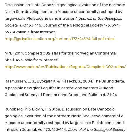
Discussion on “Late Cenozoic geological evolution of the northern
North Sea: development of a Miocene unconformity reshaped by
large-scale Pleistocene sand intrusion”.
Journal of the Geological
Society, 170
, 133-145. Journal of the Geological society 173, 394-
397. Available from internet:
http://jgs.lyellcollection.org/content/173/2/394.full.pdf+html
NPD, 2014. Compiled CO2 atlas for the Norwegian Continental
Shelf. Available from internet:
http://www.npd.no/en/Publications/Reports/Compiled-CO2-atlas/
Rasmussen, E. S., Dybkjær, K. & Piasecki, S., 2004. The Billund delta:
a possible new giant aquifer in central and western Jutland.
Geological Survey of Denmark and Greenland Bulletin 4, 21-24.
Rundberg, Y. & Eidvin, T., 2016a. Discussion on Late Cenozoic
geological evolution of the northern North Sea: development of a
Miocene unconformity reshaped by large-scale Pleistocene sand
intrusion Journal, Vol 170, 133-144.
Journal of the Geological Society