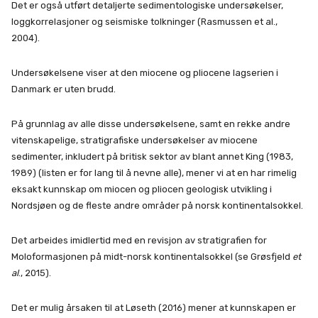
Det er også utført detaljerte sedimentologiske undersøkelser,
loggkorrelasjoner og seismiske tolkninger (Rasmussen et al.,
2004).
Undersøkelsene viser at den miocene og pliocene lagserien i
Danmark er uten brudd.
På grunnlag av alle disse undersøkelsene, samt en rekke andre
vitenskapelige, stratigrafiske undersøkelser av miocene
sedimenter, inkludert på britisk sektor av blant annet King (1983,
1989) (listen er for lang til å nevne alle), mener vi at en har rimelig
eksakt kunnskap om miocen og pliocen geologisk utvikling i
Nordsjøen og de fleste andre områder på norsk kontinentalsokkel.
Det arbeides imidlertid med en revisjon av stratigrafien for
Moloformasjonen på midt-norsk kontinentalsokkel (se Grøsfjeld
et
al
., 2015).
Det er mulig årsaken til at Løseth (2016) mener at kunnskapen er