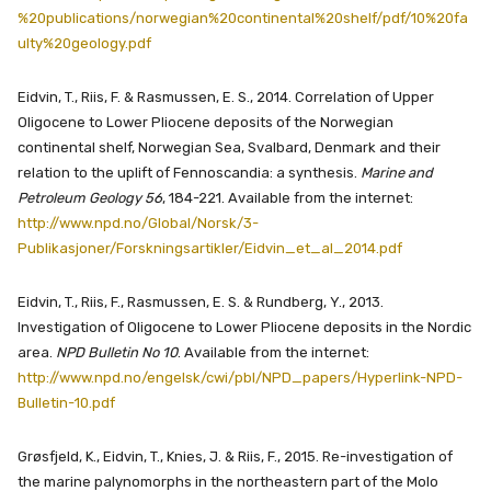
%20publications/norwegian%20continental%20shelf/pdf/10%20fa
ulty%20geology.pdf
Eidvin, T., Riis, F. & Rasmussen, E. S., 2014. Correlation of Upper
Oligocene to Lower Pliocene deposits of the Norwegian
continental shelf, Norwegian Sea, Svalbard, Denmark and their
relation to the uplift of Fennoscandia: a synthesis.
Marine and
Petroleum Geology 56
, 184-221. Available from the internet:
http://www.npd.no/Global/Norsk/3-
Publikasjoner/Forskningsartikler/Eidvin_et_al_2014.pdf
Eidvin, T., Riis, F., Rasmussen, E. S. & Rundberg, Y., 2013.
Investigation of Oligocene to Lower Pliocene deposits in the Nordic
area.
NPD Bulletin No 10
. Available from the internet:
http://www.npd.no/engelsk/cwi/pbl/NPD_papers/Hyperlink-NPD-
Bulletin-10.pdf
Grøsfjeld, K., Eidvin, T., Knies, J. & Riis, F., 2015. Re-investigation of
the marine palynomorphs in the northeastern part of the Molo