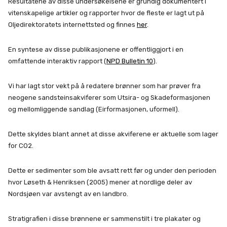
Resultatene av disse undersøkelsene er grundig dokumentert i
vitenskapelige artikler og rapporter hvor de fleste er lagt ut på
Oljedirektoratets internettsted og finnes
her
.
En syntese av disse publikasjonene er offentliggjort i en
omfattende interaktiv rapport (
NPD Bulletin 10
).
Vi har lagt stor vekt på å redatere brønner som har prøver fra
neogene sandsteinsakviferer som Utsira- og Skadeformasjonen
og mellomliggende sandlag (Eirformasjonen, uformell).
Dette skyldes blant annet at disse akviferene er aktuelle som lager
for CO2.
Dette er sedimenter som ble avsatt rett før og under den perioden
hvor Løseth & Henriksen (2005) mener at nordlige deler av
Nordsjøen var avstengt av en landbro.
Stratigrafien i disse brønnene er sammenstilt i tre plakater og