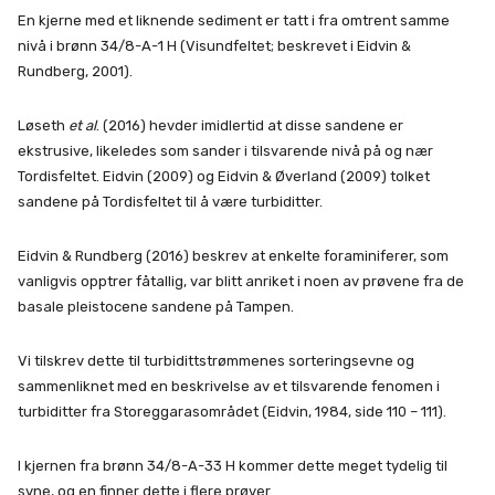
En kjerne med et liknende sediment er tatt i fra omtrent samme
nivå i brønn 34/8-A-1 H (Visundfeltet; beskrevet i Eidvin &
Rundberg, 2001).
Løseth
et al
. (2016) hevder imidlertid at disse sandene er
ekstrusive, likeledes som sander i tilsvarende nivå på og nær
Tordisfeltet. Eidvin (2009) og Eidvin & Øverland (2009) tolket
sandene på Tordisfeltet til å være turbiditter.
Eidvin & Rundberg (2016) beskrev at enkelte foraminiferer, som
vanligvis opptrer fåtallig, var blitt anriket i noen av prøvene fra de
basale pleistocene sandene på Tampen.
Vi tilskrev dette til turbidittstrømmenes sorteringsevne og
sammenliknet med en beskrivelse av et tilsvarende fenomen i
turbiditter fra Storeggarasområdet (Eidvin, 1984, side 110 – 111).
I kjernen fra brønn 34/8-A-33 H kommer dette meget tydelig til
syne, og en finner dette i flere prøver.