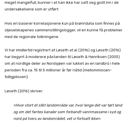
meget mangelfull, bunner i at han ikke har satt seg godt inn i de
undersøkelsene som er utført.
Hvis en baserer korrelasjonene kun på brønndata som finnes på
oljeselskapenes sammenstillingslogger, vil en kunne få problemer
med de regionale tolkningene.
Vi har imidlertid registrert at Løseth
et al.
(2016) og Løseth (2016)
har begynt å moderere påstanden til Løseth & Henriksen (2005)
om at nordlige deler av Nordsjøen var lukket av en landbro i hele
perioden fra ca. 15 til 5 millioner år før nåtid (mellommiocen-
tidligpliocen).
Løseth (2016) skriver:
«Hvor stort et slikt landområde var, hvor lenge det var tørt land
og om det fantes kanaler som forbandt vannmassene i syd og
nord på tvers av landområdet, vet vi fortsatt ikke».