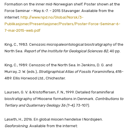
Formation on the inner mid-Norwegian shelf. Poster shown at the
Force Seminar – May 6.-7. – 2015 Stavanger. Available from the
internet:
http://www.npd.no/Global/Norsk/3-
Publikasjoner/Presentasjoner/Posters/Poster-Force-Seminar-6-
7-mai-2015-web.pdf
King, C., 1983. Cenozoic micropaleontological biostratigraphy of the
North Sea.
Report of the Institute for Geological Sciences 82
, 40 pp.
King, C., 1989. Cenozoic of the North Sea. In Jenkins, D. G. and
Murray, J. W. (eds.),
Stratigraphical Atlas of Fossils Foraminifera
, 418-
489. Ellis Horwood Ltd., Chichester.
Laursen, G. V. & Kristoffersen, F. N., 1999. Detailed foraminiferal
biostratigraphy of Miocene formations in Denmark.
Contributions to
Tertiary and Quaternary Geology 36 (1-4)
, 73-107).
Løseth, H., 2016. En global miocen hendelse I Nordsjøen.
Geoforskning
. Available from the internet: