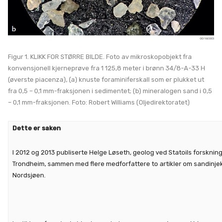
Figur 1. KLIKK FOR STØRRE BILDE. Foto av mikroskopobjekt fra
konvensjonell kjerneprøve fra 1 125,8 meter i brønn 34/8-A-33 H
(øverste piacenza), (a) knuste foraminiferskall som er plukket ut
fra 0,5 – 0,1 mm-fraksjonen i sedimentet; (b) mineralogen sand i 0,5
– 0,1 mm-fraksjonen. Foto: Robert Williams (Oljedirektoratet)
Dette er saken
I 2012 og 2013 publiserte Helge Løseth, geolog ved Statoils forskning
Trondheim, sammen med flere medforfattere to artikler om sandinjek
Nordsjøen.