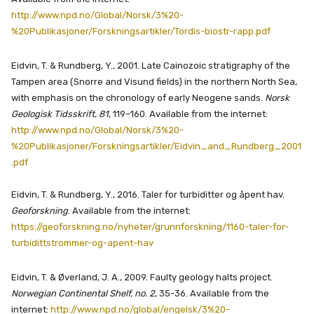
http://www.npd.no/Global/Norsk/3%20-
%20Publikasjoner/Forskningsartikler/Tordis-biostr-rapp.pdf
Eidvin, T. & Rundberg, Y., 2001. Late Cainozoic stratigraphy of the
Tampen area (Snorre and Visund fields) in the northern North Sea,
with emphasis on the chronology of early Neogene sands.
Norsk
Geologisk Tidsskrift, 81
, 119–160. Available from the internet:
http://www.npd.no/Global/Norsk/3%20-
%20Publikasjoner/Forskningsartikler/Eidvin_and_Rundberg_2001
.pdf
Eidvin, T. & Rundberg, Y., 2016. Taler for turbiditter og åpent hav.
Geoforskning
. Available from the internet:
https://geoforskning.no/nyheter/grunnforskning/1160-taler-for-
turbidittstrommer-og-apent-hav
Eidvin, T. & Øverland, J. A., 2009. Faulty geology halts project.
Norwegian Continental Shelf, no. 2
, 35-36. Available from the
internet:
http://www.npd.no/global/engelsk/3%20-