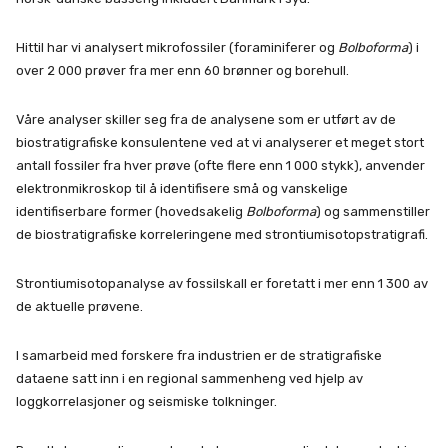
Hittil har vi analysert mikrofossiler (foraminiferer og
Bolboforma
) i
over 2 000 prøver fra mer enn 60 brønner og borehull.
Våre analyser skiller seg fra de analysene som er utført av de
biostratigrafiske konsulentene ved at vi analyserer et meget stort
antall fossiler fra hver prøve (ofte flere enn 1 000 stykk), anvender
elektronmikroskop til å identifisere små og vanskelige
identifiserbare former (hovedsakelig
Bolboforma
) og sammenstiller
de biostratigrafiske korreleringene med strontiumisotopstratigrafi.
Strontiumisotopanalyse av fossilskall er foretatt i mer enn 1 300 av
de aktuelle prøvene.
I samarbeid med forskere fra industrien er de stratigrafiske
dataene satt inn i en regional sammenheng ved hjelp av
loggkorrelasjoner og seismiske tolkninger.