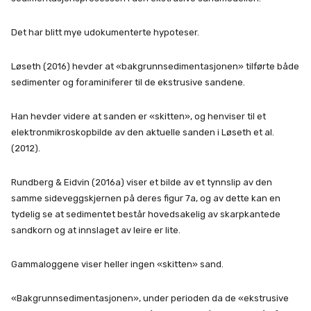
Det har blitt mye udokumenterte hypoteser.
Løseth (2016) hevder at «bakgrunnsedimentasjonen» tilførte både
sedimenter og foraminiferer til de ekstrusive sandene.
Han hevder videre at sanden er «skitten», og henviser til et
elektronmikroskopbilde av den aktuelle sanden i Løseth et al.
(2012).
Rundberg & Eidvin (2016a) viser et bilde av et tynnslip av den
samme sideveggskjernen på deres figur 7a, og av dette kan en
tydelig se at sedimentet består hovedsakelig av skarpkantede
sandkorn og at innslaget av leire er lite.
Gammaloggene viser heller ingen «skitten» sand.
«Bakgrunnsedimentasjonen», under perioden da de «ekstrusive