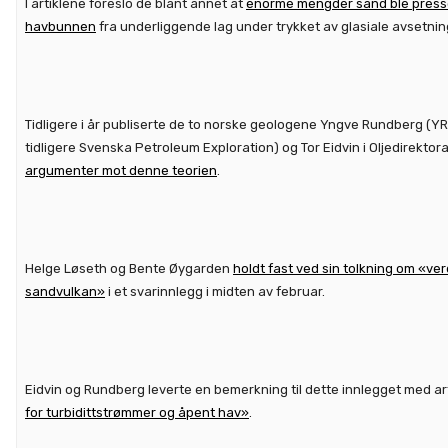
I artiklene foreslo de blant annet at
enorme mengder sand ble presse
havbunnen
fra underliggende lag under trykket av glasiale avsetning
Tidligere i år publiserte de to norske geologene Yngve Rundberg (Y
tidligere Svenska Petroleum Exploration) og Tor Eidvin i Oljedirektora
argumenter mot denne teorien
.
Helge Løseth og Bente Øygarden
holdt fast ved sin tolkning om «ve
sandvulkan»
i et svarinnlegg i midten av februar.
Eidvin og Rundberg leverte en bemerkning til dette innlegget med a
for turbidittstrømmer og åpent hav»
.