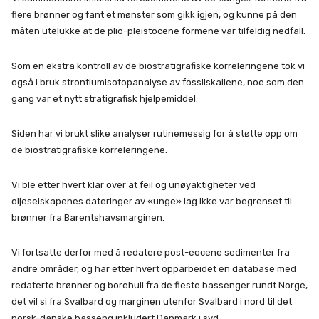
flere brønner og fant et mønster som gikk igjen, og kunne på den
måten utelukke at de plio-pleistocene formene var tilfeldig nedfall.
Som en ekstra kontroll av de biostratigrafiske korreleringene tok vi
også i bruk strontiumisotopanalyse av fossilskallene, noe som den
gang var et nytt stratigrafisk hjelpemiddel.
Siden har vi brukt slike analyser rutinemessig for å støtte opp om
de biostratigrafiske korreleringene.
Vi ble etter hvert klar over at feil og unøyaktigheter ved
oljeselskapenes dateringer av «unge» lag ikke var begrenset til
brønner fra Barentshavsmarginen.
Vi fortsatte derfor med å redatere post-eocene sedimenter fra
andre områder, og har etter hvert opparbeidet en database med
redaterte brønner og borehull fra de fleste bassenger rundt Norge,
det vil si fra Svalbard og marginen utenfor Svalbard i nord til det
norsk-danske basseng inkludert Danmark i syd.