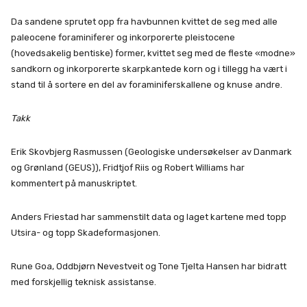
Da sandene sprutet opp fra havbunnen kvittet de seg med alle
paleocene foraminiferer og inkorporerte pleistocene
(hovedsakelig bentiske) former, kvittet seg med de fleste «modne»
sandkorn og inkorporerte skarpkantede korn og i tillegg ha vært i
stand til å sortere en del av foraminiferskallene og knuse andre.
Takk
Erik Skovbjerg Rasmussen (Geologiske undersøkelser av Danmark
og Grønland (GEUS)), Fridtjof Riis og Robert Williams har
kommentert på manuskriptet.
Anders Friestad har sammenstilt data og laget kartene med topp
Utsira- og topp Skadeformasjonen.
Rune Goa, Oddbjørn Nevestveit og Tone Tjelta Hansen har bidratt
med forskjellig teknisk assistanse.