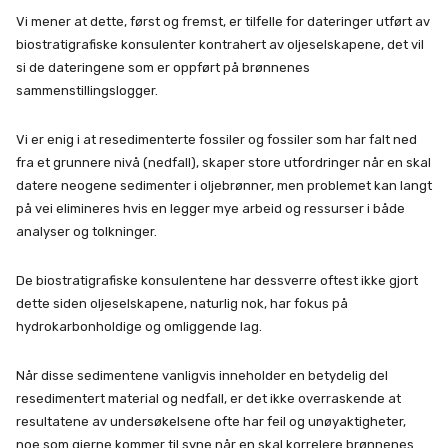
Vi mener at dette, først og fremst, er tilfelle for dateringer utført av
biostratigrafiske konsulenter kontrahert av oljeselskapene, det vil
si de dateringene som er oppført på brønnenes
sammenstillingslogger.
Vi er enig i at resedimenterte fossiler og fossiler som har falt ned
fra et grunnere nivå (nedfall), skaper store utfordringer når en skal
datere neogene sedimenter i oljebrønner, men problemet kan langt
på vei elimineres hvis en legger mye arbeid og ressurser i både
analyser og tolkninger.
De biostratigrafiske konsulentene har dessverre oftest ikke gjort
dette siden oljeselskapene, naturlig nok, har fokus på
hydrokarbonholdige og omliggende lag.
Når disse sedimentene vanligvis inneholder en betydelig del
resedimentert material og nedfall, er det ikke overraskende at
resultatene av undersøkelsene ofte har feil og unøyaktigheter,
noe som gjerne kommer til syne når en skal korrelere brønnenes