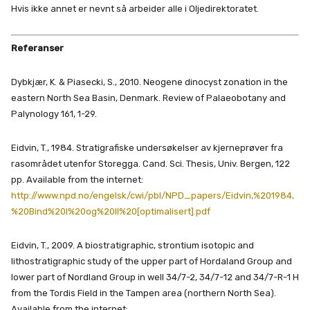
Hvis ikke annet er nevnt så arbeider alle i Oljedirektoratet.
Referanser
Dybkjær, K. & Piasecki, S., 2010. Neogene dinocyst zonation in the
eastern North Sea Basin, Denmark. Review of Palaeobotany and
Palynology 161, 1-29.
Eidvin, T., 1984. Stratigrafiske undersøkelser av kjerneprøver fra
rasområdet utenfor Storegga. Cand. Sci. Thesis, Univ. Bergen, 122
pp. Available from the internet:
http://www.npd.no/engelsk/cwi/pbl/NPD_papers/Eidvin,%201984,
%20Bind%20I%20og%20II%20[optimalisert].pdf
Eidvin, T., 2009. A biostratigraphic, strontium isotopic and
lithostratigraphic study of the upper part of Hordaland Group and
lower part of Nordland Group in well 34/7-2, 34/7-12 and 34/7-R-1 H
from the Tordis Field in the Tampen area (northern North Sea).
Available from the internet: