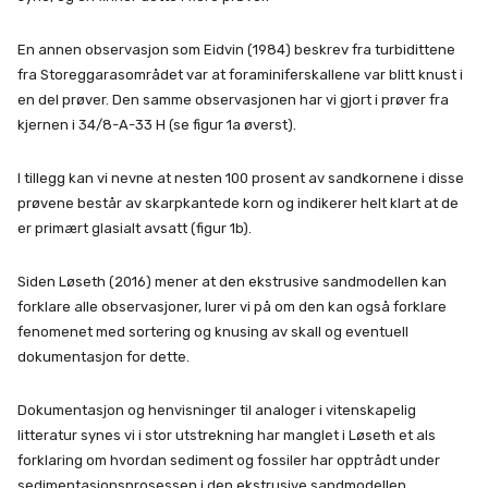
En annen observasjon som Eidvin (1984) beskrev fra turbidittene
fra Storeggarasområdet var at foraminiferskallene var blitt knust i
en del prøver. Den samme observasjonen har vi gjort i prøver fra
kjernen i 34/8-A-33 H (se figur 1a øverst).
I tillegg kan vi nevne at nesten 100 prosent av sandkornene i disse
prøvene består av skarpkantede korn og indikerer helt klart at de
er primært glasialt avsatt (figur 1b).
Siden Løseth (2016) mener at den ekstrusive sandmodellen kan
forklare alle observasjoner, lurer vi på om den kan også forklare
fenomenet med sortering og knusing av skall og eventuell
dokumentasjon for dette.
Dokumentasjon og henvisninger til analoger i vitenskapelig
litteratur synes vi i stor utstrekning har manglet i Løseth et als
forklaring om hvordan sediment og fossiler har opptrådt under
sedimentasjonsprosessen i den ekstrusive sandmodellen.