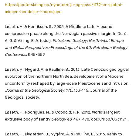
https://geoforskning.no/nyheter/olje-og-gass/1172-en-global-
miocen-hendelse-i-nordsjoen
Løseth, H. & Henriksen, S., 2005. A Middle to Late Miocene
compression phase along the Norwegian passive margin. In Doré,
A. G. & Vining, B. A. (eds.),
Petroleum Geology: North-West Europe
and Global Perspectives-Proceedings of the 6th Petroleum Geology
Conference
, 845-859.
Løseth, H., Nygård, A. & Raulline, B., 2013. Late Cenozoic geological
evolution of the northern North Sea: development of a Miocene
unconformity reshaped by large-scale Pleistocene sand intrusion.
Journal of the Geological Society, 170
, 133-145. Journal of the
Geological society.
Løseth, H., Rodrigues, N., & Cobbold, P. R. 2012. World’s largest
extrusive body of sand?
Geology 40
, 467-470, doi:10.1130/G33117.1.
Løseth, H., Øygarden, B., Nygård, A. & Raulline, B., 2016. Reply to