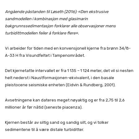
Angående påstanden til Løseth (2016): «Den ekstrusive
sandmodellen i kombinasjon med glasimarin
bakgrunnssedimentasjon forklarer alle observasjoner mens
turbidittmodellen feiler å forklare flere».
Vi arbeider for tiden med en konvensjonell kjerne fra brønn 34/8-
A-33 H fra Visundfeltet i Tampenområdet.
Det kjernetatte intervallet er fra 1 135 – 1 124 meter, det vil si nesten
helt nederst i Naustformasjonen-ekvivalent, i den basale
pleistocene seismiske enheten (Eidvin & Rundberg, 2001).
Avsetningene kan dateres meget nøyaktig og er fra 2,75 til 2,6
millioner år før nåtid (seneste piacenza).
Kjernen består av siltig sand og sandig silt, og vi tolker
sedimentene til å være distale turbiditter.