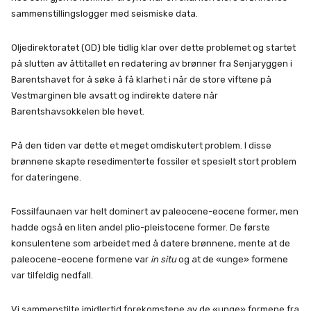
sammenstillingslogger med seismiske data.
Oljedirektoratet (OD) ble tidlig klar over dette problemet og startet
på slutten av åttitallet en redatering av brønner fra Senjaryggen i
Barentshavet for å søke å få klarhet i når de store viftene på
Vestmarginen ble avsatt og indirekte datere når
Barentshavsokkelen ble hevet.
På den tiden var dette et meget omdiskutert problem. I disse
brønnene skapte resedimenterte fossiler et spesielt stort problem
for dateringene.
Fossilfaunaen var helt dominert av paleocene-eocene former, men
hadde også en liten andel plio-pleistocene former. De første
konsulentene som arbeidet med å datere brønnene, mente at de
paleocene-eocene formene var
in situ
og at de «unge» formene
var tilfeldig nedfall.
Vi sammenstilte imidlertid forekomstene av de «unge» formene fra