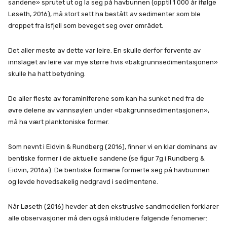
sandene» sprutet ut og la seg på havbunnen (opptil 1 000 år ifølge
Løseth, 2016), må stort sett ha bestått av sedimenter som ble
droppet fra isfjell som beveget seg over området.
Det aller meste av dette var leire. En skulle derfor forvente av
innslaget av leire var mye større hvis «bakgrunnsedimentasjonen»
skulle ha hatt betydning.
De aller fleste av foraminiferene som kan ha sunket ned fra de
øvre delene av vannsøylen under «bakgrunnsedimentasjonen»,
må ha vært planktoniske former.
Som nevnt i Eidvin & Rundberg (2016), finner vi en klar dominans av
bentiske former i de aktuelle sandene (se figur 7g i Rundberg &
Eidvin, 2016a). De bentiske formene formerte seg på havbunnen
og levde hovedsakelig nedgravd i sedimentene.
Når Løseth (2016) hevder at den ekstrusive sandmodellen forklarer
alle observasjoner må den også inkludere følgende fenomener: