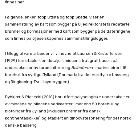
finnes
her
.
Følgende lenker:
topp Utsira
og
topp Skade
, viser en
sammenstilling av kart som bygger på Oljedirektoratets redaterte
brønner og korrelasjoner med kart som bygger på de dateringene
som finnes på oljeselskapenes sammenstillingslogger.
I tillegg til våre arbeider vil vi nevne at Laursen & Kristoffersen
(1999) har etablert en detaljert miocen stratigrafi basert på
undersøkelser av foraminiferer og
Bolboforma
i marine leirer i 18
borehull fra sydlige Jylland (Danmark; fra det nordtyske basseng
og Ringkøbing-Fyn Høyderyggen).
Dybkjær & Piasecki (2010) har utført palynologiske undersøkelser
av miocene og pliocene sedimenter i mer enn 50 borehull og
blotninger fra Jylland (inkludert brønner fra dansk
kontinentalsokkel) og etablert en dinocystesonering for det norsk-
danske basseng.