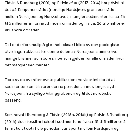
Eidvin & Rundberg (2001) og Eidvin
et al.
(2013, 2014) har påvist at
det på Tampenområdet (nordlige Nordsjøen, grenseområdet
mellom Nordsjøen og Norskehavet) mangler sedimenter fra ca. 18
til 5 millioner år før nåtid i noen områder og fra ca. 26 til 5 millioner
år i andre områder.
Det er derfor umulig å gi et helt eksakt bilde av den geologiske
utviklingen akkurat for denne delen av Nordsjøen samme hvor
mange brønner som bores, noe som gjelder for alle områder hvor
det mangler sedimenter.
Flere av de ovenfornevnte publikasjonene viser imidlertid at
sedimenter som tilsvarer denne perioden, finnes lengre syd i
Nordsjøen, fra sydlige Vikinggrabenen og til det nordtyske
basseng.
Som nevnt i Rundberg & Eidvin (2016a, 2016b) og Eidvin & Rundberg
(2016) viser fossilinnholdet i sedimentene fra ca. 15 til 5 millioner år
før nåtid at det i hele perioden var åpent mellom Nordsjøen og