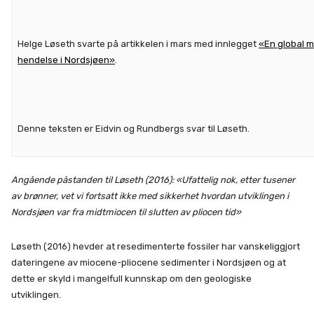
Helge Løseth svarte på artikkelen i mars med innlegget
«En global 
hendelse i Nordsjøen»
.
Denne teksten er Eidvin og Rundbergs svar til Løseth.
Angående påstanden til Løseth (2016): «Ufattelig nok, etter tusener
av brønner, vet vi fortsatt ikke med sikkerhet hvordan utviklingen i
Nordsjøen var fra midtmiocen til slutten av pliocen tid»
Løseth (2016) hevder at resedimenterte fossiler har vanskeliggjort
dateringene av miocene-pliocene sedimenter i Nordsjøen og at
dette er skyld i mangelfull kunnskap om den geologiske
utviklingen.