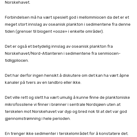
Norskehavet.
Forbindelsen må ha vært spesielt god i mellommiocen da det er et
meget stort innslag av oseanisk plankton i sedimentene fra denne
tiden (grenser til biogent «ooze» i enkelte områder).
Det er også et betydelig innslag av oseanisk plankton fra
Norskehavet/Nord-Atlanteren i sedimentene fra senmiocen-
tidligpliocen.
Det har derfor ingen hensikt å diskutere om det kan ha vært åpne
kanaler på tvers av en landbro eller ikke.
Det ville rett og slett ha vært umulig å kunne finne de planktoniske
mikrofossilene vi finner i brønner i sentrale Nordsjøen uten at
terskelen mot Norskehavet var dyp og bred nok til at det var god
gjennomstrømning i hele perioden.
En trenger ikke sedimenter i terskelområdet for å konstatere det.