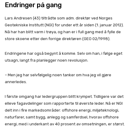
Endringer på gang
Lars Andresen (43) tiltrådte som adm. direktør ved Norges
Geotekniske Institutt (NGI) for under ett år siden (1. januar 2012).
Nå har han blitt varm i trøya, og han er i full gang med å fylle de
store skoene etter den forrige direktøren (GEO 02/1998).
Endringene har også begynt å komme. Selv om han, i følge eget
utsagn, langt fra planlegger noen revolusjon.
– Men jeg har selvfølgelig noen tanker om hva jeg vil gjøre
annerledes.
I første omgang har ledergruppen blitt krympet. Tidligere var det
elleve fagavdelinger som rapporterte til øverste leder. Nå er NGI
delt inn i fire markedsområder: offshore energi, miljøteknologi,
naturfarer, samt bygg, anlegg og samferdsel, hvorav offshore
energi, med i underkant av 40 prosent av omsetningen, er størst.