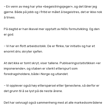
– En venn av meg har yrke «begeistringsjeger», og det låner jeg
gjerne. Både på jobb og i fritid er målet å begeistres, det er ikke nok
å trives.
På dagtid er han likevel mer opptatt av NGIs formutvikling. Og den
er god.
– Vi har en flott arbeidsstokk. De er flinke, tar initiativ og har et
enormt driv, skryter sjefen.
At det ikke er tomt skryt, viser tallene. Publiseringsstatistikken «er
imponerende», og staben er sterkt etterspurt som
foredragsholdere, både i Norge og utlandet.
– Vi opplever også høy etterspørsel etter tjenestene, så derfor er
det grunn til å se lyst på de neste årene.
Det har selvsagt også sammenheng med at alle markedsområdene