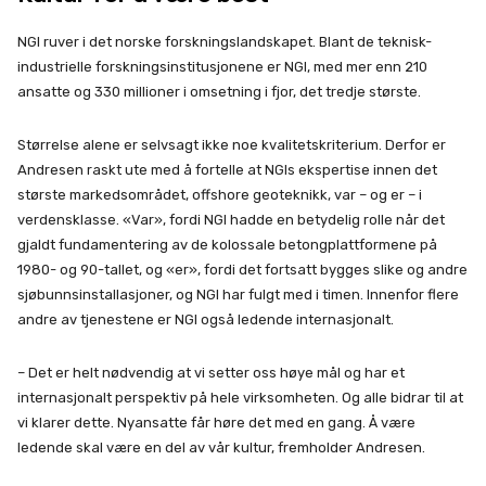
NGI ruver i det norske forskningslandskapet. Blant de teknisk-
industrielle forskningsinstitusjonene er NGI, med mer enn 210
ansatte og 330 millioner i omsetning i fjor, det tredje største.
Størrelse alene er selvsagt ikke noe kvalitetskriterium. Derfor er
Andresen raskt ute med å fortelle at NGIs ekspertise innen det
største markedsområdet, offshore geoteknikk, var – og er – i
verdensklasse. «Var», fordi NGI hadde en betydelig rolle når det
gjaldt fundamentering av de kolossale betongplattformene på
1980- og 90-tallet, og «er», fordi det fortsatt bygges slike og andre
sjøbunnsinstallasjoner, og NGI har fulgt med i timen. Innenfor flere
andre av tjenestene er NGI også ledende internasjonalt.
– Det er helt nødvendig at vi setter oss høye mål og har et
internasjonalt perspektiv på hele virksomheten. Og alle bidrar til at
vi klarer dette. Nyansatte får høre det med en gang. Å være
ledende skal være en del av vår kultur, fremholder Andresen.