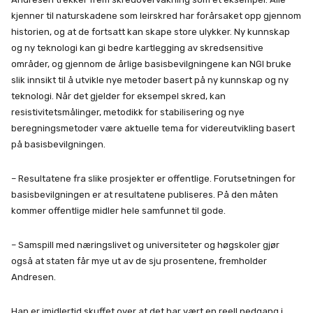
kjenner til naturskadene som leirskred har forårsaket opp gjennom
historien, og at de fortsatt kan skape store ulykker. Ny kunnskap
og ny teknologi kan gi bedre kartlegging av skredsensitive
områder, og gjennom de årlige basisbevilgningene kan NGI bruke
slik innsikt til å utvikle nye metoder basert på ny kunnskap og ny
teknologi. Når det gjelder for eksempel skred, kan
resistivitetsmålinger, metodikk for stabilisering og nye
beregningsmetoder være aktuelle tema for videreutvikling basert
på basisbevilgningen.
– Resultatene fra slike prosjekter er offentlige. Forutsetningen for
basisbevilgningen er at resultatene publiseres. På den måten
kommer offentlige midler hele samfunnet til gode.
– Samspill med næringslivet og universiteter og høgskoler gjør
også at staten får mye ut av de sju prosentene, fremholder
Andresen.
Han er imidlertid skuffet over at det har vært en reell nedgang i