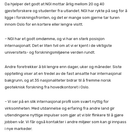
Da hjelper det godt at NGI mottar årlig mellom 20 og 40
gjesteforskere og studenter fra utlandet. NGI har rykte på seg for å
ligge i forskningsfronten, og det er mange som gjerne tar turen
innom Oslo for en kortere eller lengre visitt.
– NGI har et godt omdømme, og vi har en sterk posisjon
internasjonalt. Det er liten tvil om at vi er kjent i de viktigste
universitets- og forskningsmiljøene verden rundt.
Andre foretrekker å bli lengre enn dager, uker og måneder. Siste
opptelling viser at en tredel av de fast ansatte har internasjonal
bakgrunn, og at 35 nasjonaliteter bidrar til å fremme norsk
geoteknisk forskning fra hovedkontoret i Oslo.
– Vi ser på en slik internasjonal profil som svært nyttig for
virksomheten. Med utdannelse og erfaring fra andre land gir
utlendingene nyttige impulser som gjør at vi blir flinkere til å gjøre
jobben vår. Vi får også kontakter i andre miljøer som kan gi innpass
i nye markeder.