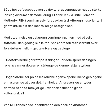
Både hovedfagsoppgaven og doktorgradsoppgaven hadde sterke
innslag av numerisk modellering. Eller bruk av «Finite Element
Method» (FEM) som han selv foretrekker å si. «Beregningsorientert
geoteknikk» blir den mer folkelige betegnelsen.
Med utdannelse og bakgrunn som ingeniør, men med et solid
fotfeste i den geologiske leiren, har Andresen reflektert litt over
forskjellene mellom geoteknikere og geologer.
– Geoteknikerne går rett på løsninger. For dem spiller det ingen
rolle hva mineralogien er, så lenge de kjenner skjærstyrken.
– Ingeniørene ser på de mekaniske egenskapene, mens geologene
er nysgjerrige ut over det, fremholder Andresen, og antyder
dermed at de to forskjellige utdannelsesløpene gir en
kulturforskjell.
Ved NGI finnes både ingeniører og geologer, og Andresen