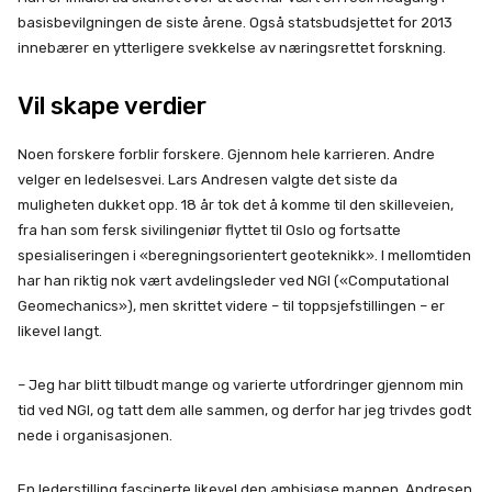
basisbevilgningen de siste årene. Også statsbudsjettet for 2013
innebærer en ytterligere svekkelse av næringsrettet forskning.
Vil skape verdier
Noen forskere forblir forskere. Gjennom hele karrieren. Andre
velger en ledelsesvei. Lars Andresen valgte det siste da
muligheten dukket opp. 18 år tok det å komme til den skilleveien,
fra han som fersk sivilingeniør flyttet til Oslo og fortsatte
spesialiseringen i «beregningsorientert geoteknikk». I mellomtiden
har han riktig nok vært avdelingsleder ved NGI («Computational
Geomechanics»), men skrittet videre – til toppsjefstillingen – er
likevel langt.
– Jeg har blitt tilbudt mange og varierte utfordringer gjennom min
tid ved NGI, og tatt dem alle sammen, og derfor har jeg trivdes godt
nede i organisasjonen.
En lederstilling fascinerte likevel den ambisiøse mannen. Andresen