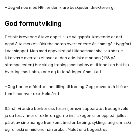
– Jeg vil noe med NGI, er den klare beskjeden direktøren gir.
God formutvikling
Det blir krevende å leve opp til slike valgspråk. Krevende er det
også å ta merket i Birkebeineren hvert eneste år, samt gå styggfort
i Vasaloppet. Men med oppvekst på Lillehammer skal vi kanskje
ikke være overrasket over at den atletiske mannen (198 på
strømpelesten) har ski og trening som hobby midt inne i en hektisk
hverdag med jobb, kone og to tenåringer. Samt katt.
– Jeg har en målrettet innstilling til trening. Jeg prøver å få til fire-
fem timer hver uke. Hele året.
Så når vi andre benker oss foran fjernsynsapparatet fredag kveld,
ja da forsvinner direktøren gjerne inn i skogen eller opp på fjellet
på et av sine mange fremkomstmidler. Løping, sykling, langrennsski
og rulleski er midlene han bruker. Målet er å begeistres.