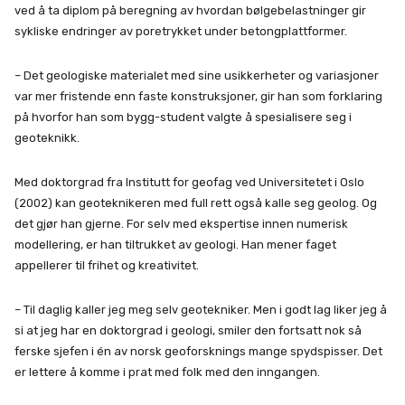
ved å ta diplom på beregning av hvordan bølgebelastninger gir
sykliske endringer av poretrykket under betongplattformer.
– Det geologiske materialet med sine usikkerheter og variasjoner
var mer fristende enn faste konstruksjoner, gir han som forklaring
på hvorfor han som bygg-student valgte å spesialisere seg i
geoteknikk.
Med doktorgrad fra Institutt for geofag ved Universitetet i Oslo
(2002) kan geoteknikeren med full rett også kalle seg geolog. Og
det gjør han gjerne. For selv med ekspertise innen numerisk
modellering, er han tiltrukket av geologi. Han mener faget
appellerer til frihet og kreativitet.
– Til daglig kaller jeg meg selv geotekniker. Men i godt lag liker jeg å
si at jeg har en doktorgrad i geologi, smiler den fortsatt nok så
ferske sjefen i én av norsk geoforsknings mange spydspisser. Det
er lettere å komme i prat med folk med den inngangen.