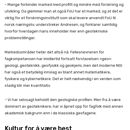
– Mange forbinder marked med profitt og mindre med forskning og
utvikling. Da glemmer man at også FoU har et marked, og at det er
viktig for et forskningsinstitutt som skal levere anvendt FoU til
norsk næringsliv, understreker Andresen, og forklarer samtidig
hvorfor hverdagen hans inneholder mer enn geotekniske
problemstillinger.
Markedsområder heter det altså nå. Fellesnevneren for
fagkompetansen har imidlertid fortsatt forstavelsen «geo»:
geologi, geoteknikk, geofysikk og geokjemi, men det moderne NGI
har også et betydelig innslag av blant annet matematikere,
fysikere og kybernetikere. Det er helt nødvendig i en verden som
stadig blir mer kvantitativ.
– Vi har selvsagt beholdt den geologiske profilen. Men fra å være
dominert av geoteknikere, har vi åpnet opp for fagfolk med annen
akademisk bakgrunn enn i de klassiske geofagene.
Kultur for å være best