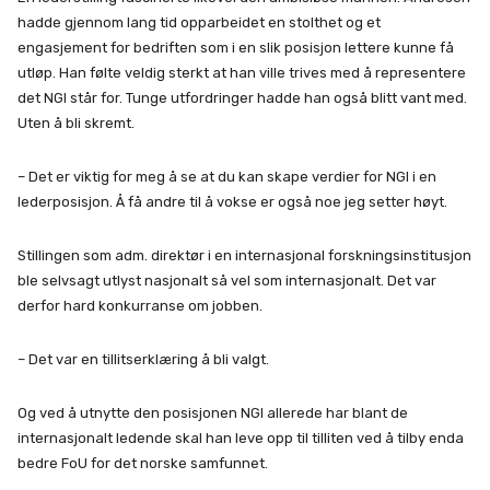
hadde gjennom lang tid opparbeidet en stolthet og et
engasjement for bedriften som i en slik posisjon lettere kunne få
utløp. Han følte veldig sterkt at han ville trives med å representere
det NGI står for. Tunge utfordringer hadde han også blitt vant med.
Uten å bli skremt.
– Det er viktig for meg å se at du kan skape verdier for NGI i en
lederposisjon. Å få andre til å vokse er også noe jeg setter høyt.
Stillingen som adm. direktør i en internasjonal forskningsinstitusjon
ble selvsagt utlyst nasjonalt så vel som internasjonalt. Det var
derfor hard konkurranse om jobben.
– Det var en tillitserklæring å bli valgt.
Og ved å utnytte den posisjonen NGI allerede har blant de
internasjonalt ledende skal han leve opp til tilliten ved å tilby enda
bedre FoU for det norske samfunnet.