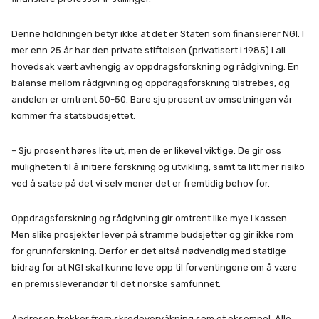
Denne holdningen betyr ikke at det er Staten som finansierer NGI. I
mer enn 25 år har den private stiftelsen (privatisert i 1985) i all
hovedsak vært avhengig av oppdragsforskning og rådgivning. En
balanse mellom rådgivning og oppdragsforskning tilstrebes, og
andelen er omtrent 50-50. Bare sju prosent av omsetningen vår
kommer fra statsbudsjettet.
– Sju prosent høres lite ut, men de er likevel viktige. De gir oss
muligheten til å initiere forskning og utvikling, samt ta litt mer risiko
ved å satse på det vi selv mener det er fremtidig behov for.
Oppdragsforskning og rådgivning gir omtrent like mye i kassen.
Men slike prosjekter lever på stramme budsjetter og gir ikke rom
for grunnforskning. Derfor er det altså nødvendig med statlige
bidrag for at NGI skal kunne leve opp til forventingene om å være
en premissleverandør til det norske samfunnet.
Andresen trekker frem skredovervåkning som et eksempel. Alle