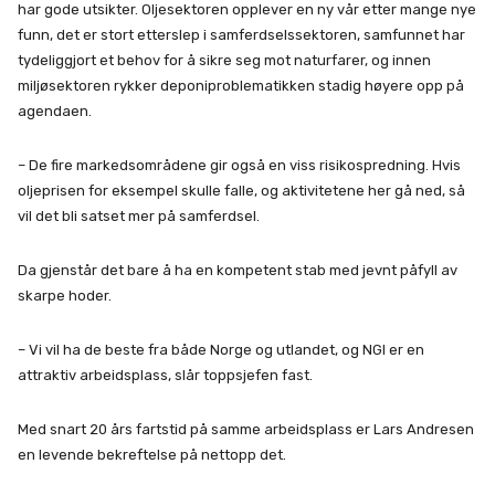
har gode utsikter. Oljesektoren opplever en ny vår etter mange nye
funn, det er stort etterslep i samferdselssektoren, samfunnet har
tydeliggjort et behov for å sikre seg mot naturfarer, og innen
miljøsektoren rykker deponiproblematikken stadig høyere opp på
agendaen.
– De fire markedsområdene gir også en viss risikospredning. Hvis
oljeprisen for eksempel skulle falle, og aktivitetene her gå ned, så
vil det bli satset mer på samferdsel.
Da gjenstår det bare å ha en kompetent stab med jevnt påfyll av
skarpe hoder.
– Vi vil ha de beste fra både Norge og utlandet, og NGI er en
attraktiv arbeidsplass, slår toppsjefen fast.
Med snart 20 års fartstid på samme arbeidsplass er Lars Andresen
en levende bekreftelse på nettopp det.