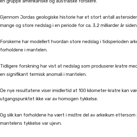
en gruppe amerikanske og australske forskere.
Gjennom Jordas geologiske historie har et stort antall asteroide
mange og store nedslag i en periode for ca. 3,2 milliarder år siden
Forskerne har modellert hvordan store nedslag i tidsperioden arkei
forholdene i mantelen.
Tidligere forskning har vist at nedslag som produserer kratre m
en signifikant termisk anomali i mantelen.
De nye resultatene viser imidlertid at 100 kilometer-kratre kan væ
utgangspunktet ikke var av homogen tykkelse.
Og slik kan forholdene ha vært i midtre del av arkeikum ettersom
mantelens tykkelse var ujevn.