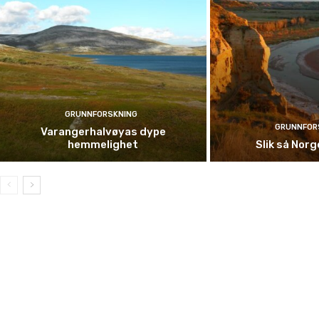
GRUNNFORSKNING
GRUNNFOR
Varangerhalvøyas dype
hemmelighet
Slik så Norge