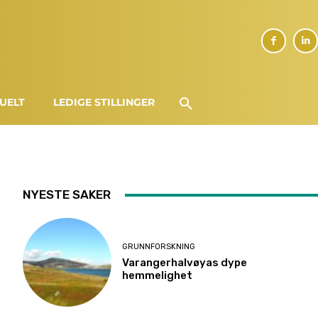
UELT
LEDIGE STILLINGER
NYESTE SAKER
GRUNNFORSKNING
Varangerhalvøyas dype
hemmelighet