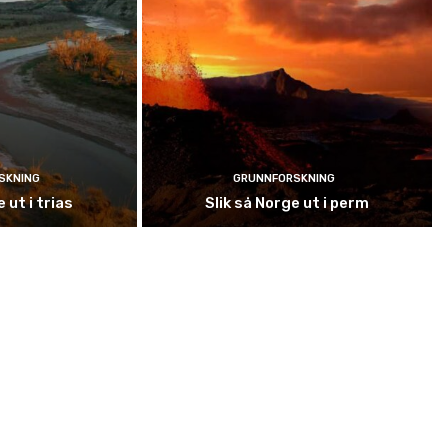
SKNING
GRUNNFORSKNING
 ut i trias
Slik så Norge ut i perm