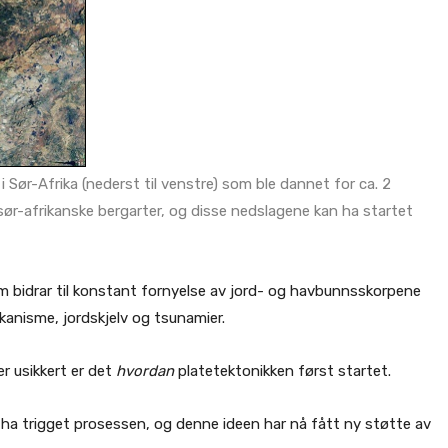
i Sør-Afrika (nederst til venstre) som ble dannet for ca. 2
 i sør-afrikanske bergarter, og disse nedslagene kan ha startet
om bidrar til konstant fornyelse av jord- og havbunnsskorpene
kanisme, jordskjelv og tsunamier.
er usikkert er det
hvordan
platetektonikken først startet.
n ha trigget prosessen, og denne ideen har nå fått ny støtte av