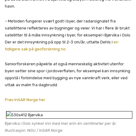
havn.
– Metoden fungerer svært godt i byer, der radarsignalet fra
satellittene reflekteres av bygninger og veier. Vi har i flere år brukt
satellitter til å måle innsynkning i byer, for eksempel i Bjørvika i Oslo.
Der er det innsynkning på opp til 2-3 cm/år, uttalte Dehls i
en
tidligere sak på geoforskning.no.
Seniorforskeren påpekte at også menneskelig aktivitet utenfor
byen setter sine spor i jordoverflaten, for eksempel kan innsynking
oppstå i forbindelse med bygging av nye vannkraft verk, eller ved
uttak av malm fra dagbrudd.
Prøv InSAR Norge her
Bjørvika i Oslo synker inn med mer enn én centimeter per år.
Illustrasjon: NGU / InSAR Norge