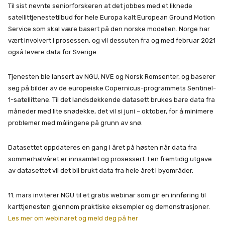
Til sist nevnte seniorforskeren at det jobbes med et liknede
satellittjenestetilbud for hele Europa kalt European Ground Motion
Service som skal være basert på den norske modellen. Norge har
vært involvert i prosessen, og vil dessuten fra og med februar 2021
også levere data for Sverige.
Tjenesten ble lansert av NGU, NVE og Norsk Romsenter, og baserer
seg på bilder av de europeiske Copernicus-programmets Sentinel-
1-satellittene. Til det landsdekkende datasett brukes bare data fra
måneder med lite snødekke, det vil si juni – oktober, for å minimere
problemer med målingene på grunn av snø.
Datasettet oppdateres en gang i året på høsten når data fra
sommerhalvåret er innsamlet og prosessert. I en fremtidig utgave
av datasettet vil det bli brukt data fra hele året i byområder.
11. mars inviterer NGU til et gratis webinar som gir en innføring til
karttjenesten gjennom praktiske eksempler og demonstrasjoner.
Les mer om webinaret og meld deg på her