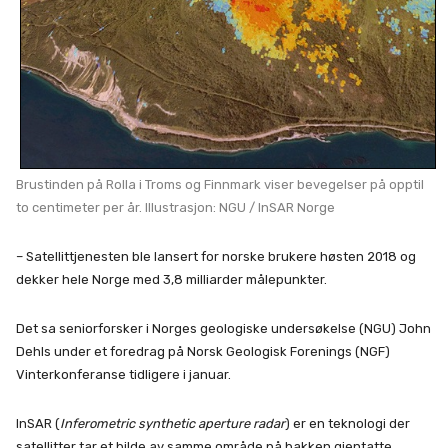
Brustinden på Rolla i Troms og Finnmark viser bevegelser på opptil
to centimeter per år. Illustrasjon: NGU / InSAR Norge
– Satellittjenesten ble lansert for norske brukere høsten 2018 og
dekker hele Norge med 3,8 milliarder målepunkter.
Det sa seniorforsker i Norges geologiske undersøkelse (NGU) John
Dehls under et foredrag på Norsk Geologisk Forenings (NGF)
Vinterkonferanse tidligere i januar.
InSAR (
Inferometric synthetic aperture radar
) er en teknologi der
satellitter tar et bilde av samme område på bakken gjentatte