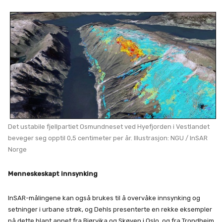
Det ustabile fjellpartiet Osmundneset ved Hyefjorden i Vestlandet
beveger seg opptil 0,5 centimeter per år. Illustrasjon: NGU / InSAR
Norge
Menneskeskapt innsynking
InSAR-målingene kan også brukes til å overvåke innsynking og
setninger i urbane strøk, og Dehls presenterte en rekke eksempler
på dette blant annet fra Bjørvika og Skøyen i Oslo, og fra Trondheim