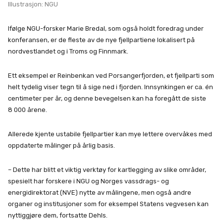
Illustrasjon: NGU
Ifølge NGU-forsker Marie Bredal, som også holdt foredrag under
konferansen, er de fleste av de nye fjellpartiene lokalisert på
nordvestlandet og i Troms og Finnmark.
Ett eksempel er Reinbenkan ved Porsangerfjorden, et fjellparti som
helt tydelig viser tegn til å sige ned i fjorden. Innsynkingen er ca. én
centimeter per år, og denne bevegelsen kan ha foregått de siste
8 000 årene.
Allerede kjente ustabile fjellpartier kan mye lettere overvåkes med
oppdaterte målinger på årlig basis.
– Dette har blitt et viktig verktøy for kartlegging av slike områder,
spesielt har forskere i NGU og Norges vassdrags- og
energidirektorat (NVE) nytte av målingene, men også andre
organer og institusjoner som for eksempel Statens vegvesen kan
nyttiggjøre dem, fortsatte Dehls.