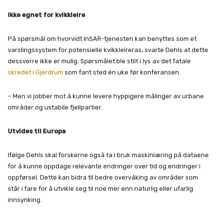
Ikke egnet for kvikkleire
På spørsmål om hvorvidt InSAR-tjenesten kan benyttes som et
varslingssystem for potensielle kvikkleireras, svarte Dehls at dette
dessverre ikke er mulig. Spørsmålet ble stilt i lys av det fatale
skredet i Gjerdrum
som fant sted én uke før konferansen.
– Men vi jobber mot å kunne levere hyppigere målinger av urbane
områder og ustabile fjellpartier.
Utvides til Europa
Ifølge Dehls skal forskerne også ta i bruk maskinlæring på dataene
for å kunne oppdage relevante endringer over tid og endringer i
oppførsel. Dette kan bidra til bedre overvåking av områder som
står i fare for å utvikle seg til noe mer enn naturlig eller ufarlig
innsynking.