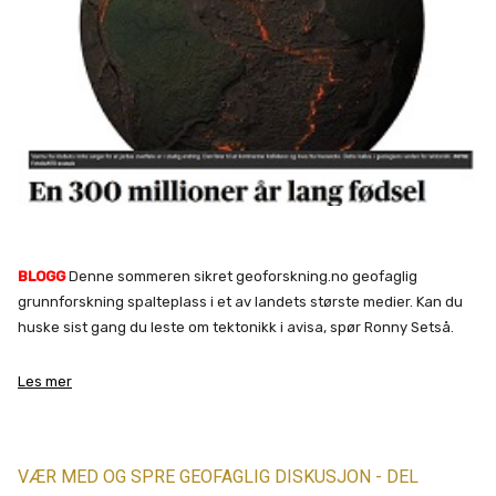
BLOGG
Denne sommeren sikret geoforskning.no geofaglig
grunnforskning spalteplass i et av landets største medier. Kan du
huske sist gang du leste om tektonikk i avisa, spør Ronny Setså.
Les mer
VÆR MED OG SPRE GEOFAGLIG DISKUSJON - DEL