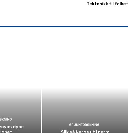
Tektonikk til folket
SKNING
GRUNNFORSKNING
vøyas dype
ighet
Slik så Norge ut i perm