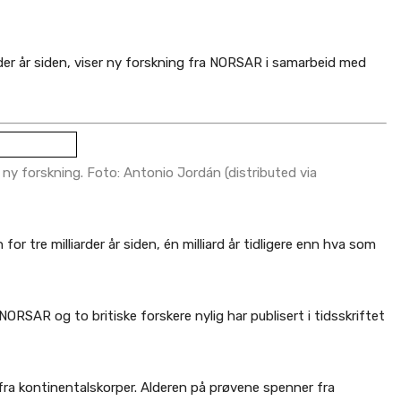
der år siden, viser ny forskning fra NORSAR i samarbeid med
r ny forskning. Foto: Antonio Jordán (distributed via
r tre milliarder år siden, én milliard år tidligere enn hva som
RSAR og to britiske forskere nylig har publisert i tidsskriftet
fra kontinentalskorper. Alderen på prøvene spenner fra