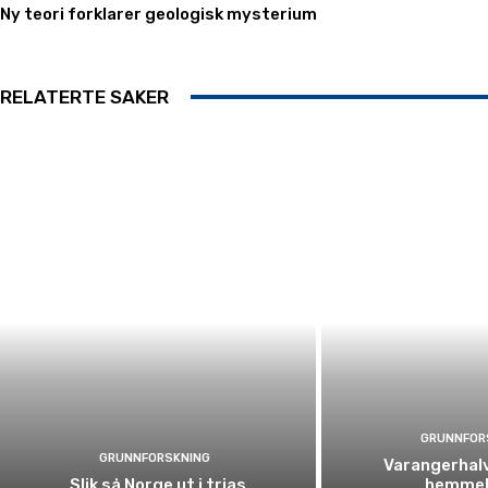
Ny teori forklarer geologisk mysterium
RELATERTE SAKER
GRUNNFOR
GRUNNFORSKNING
Varangerhal
Slik så Norge ut i trias
hemmel