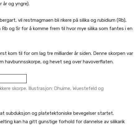
r år og yngre).
ergart, vil restmagmaen bli rikere på silika og rubidium (Rb),
Rb og Sr for å komme frem til hvor mye silika som fantes i en
rst kom til for om lag tre milliarder år siden. Denne skorpen var
som havbunnsskorpe, og hevet seg over havoverflaten.
kkere skorpe. Illustrasjon: Dhuime, Wuestefeld og
 at subduksjon og platetektoniske bevegelser startet.
ting kan ha gitt gunstige forhold for dannelse av silikarik