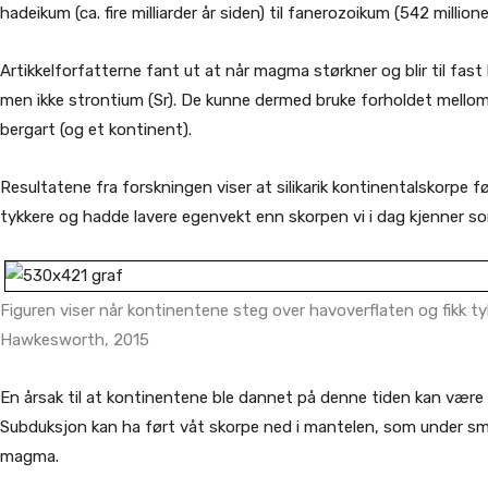
hadeikum (ca. fire milliarder år siden) til fanerozoikum (542 millione
Artikkelforfatterne fant ut at når magma størkner og blir til fast b
men ikke strontium (Sr). De kunne dermed bruke forholdet mellom 
bergart (og et kontinent).
Resultatene fra forskningen viser at silikarik kontinentalskorpe fø
tykkere og hadde lavere egenvekt enn skorpen vi i dag kjenner 
Figuren viser når kontinentene steg over havoverflaten og fikk ty
Hawkesworth, 2015
En årsak til at kontinentene ble dannet på denne tiden kan være
Subduksjon kan ha ført våt skorpe ned i mantelen, som under smel
magma.