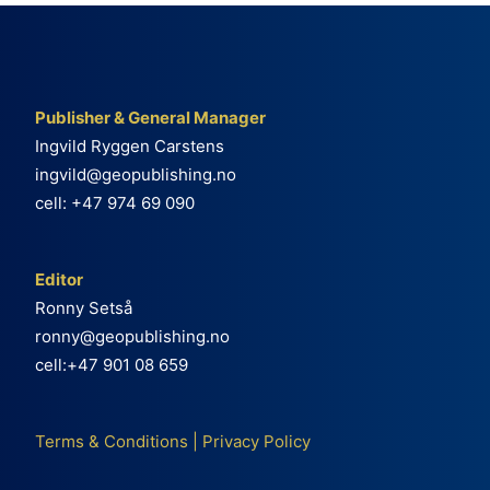
Publisher & General Manager
Ingvild Ryggen Carstens
ingvild@geopublishing.no
cell: +47 974 69 090
Editor
Ronny Setså
ronny@geopublishing.no
cell:+47 901 08 659
Terms & Conditions
|
Privacy Policy
e