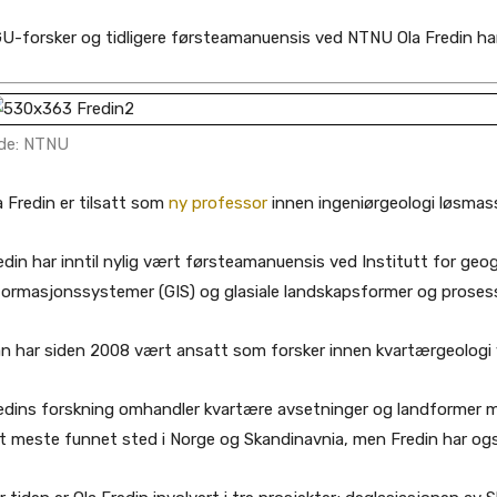
U-forsker og tidligere førsteamanuensis ved NTNU Ola Fredin har 
lde: NTNU
a Fredin er tilsatt som
ny professor
innen ingeniørgeologi løsmas
edin har inntil nylig vært førsteamanuensis ved Institutt for geo
formasjonssystemer (GIS) og glasiale landskapsformer og prosess
n har siden 2008 vært ansatt som forsker innen kvartærgeologi 
edins forskning omhandler kvartære avsetninger og landformer m
t meste funnet sted i Norge og Skandinavnia, men Fredin har også