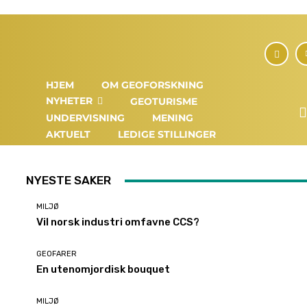
HJEM
OM GEOFORSKNING
NYHETER
GEOTURISME
UNDERVISNING
MENING
AKTUELT
LEDIGE STILLINGER
NYESTE SAKER
MILJØ
Vil norsk industri omfavne CCS?
GEOFARER
En utenomjordisk bouquet
MILJØ