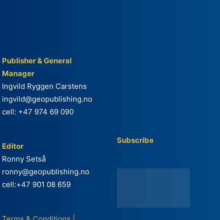
Publisher & General
Manager
Ingvild Ryggen Carstens
ingvild@geopublishing.no
cell: +47 974 69 090
Subscribe
Editor
Ronny Setså
ronny@geopublishing.no
cell:+47 901 08 659
Terms & Conditions
|