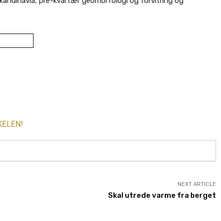
v Skandinavia, pre-kvartær geomorfologi og forvitring og
KELEN!
NEXT ARTICLE
Skal utrede varme fra berget
AKTUELT