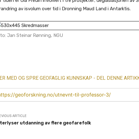
r tiden er Ola Fredin involvert i tre prosjekter; deglasiasjonen a
randring av isvolum over tid i Dronning Maud Land i Antarktis.
to: Jan Steinar Rønning, NGU
Share
R MED OG SPRE GEOFAGLIG KUNNSKAP - DEL DENNE ARTIK
https://geoforskning.no/utnevnt-til-professor-3/
EVIOUS ARTICLE
terlyser utdanning av flere geofarefolk
AKTUELT