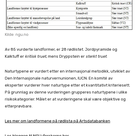
Kilde: ngu.no
Av 85 vurderte landformer, er 28 rødlistet. Jordpyramide og
Kalktuff er
kritisk truet
, mens Dryppstein er
sterkt truet
.
Naturtypene er vurdert etter en internasjonal metodikk, utviklet av
Den Internasjonale naturvernunionen, IUCN. En komité av
eksperter vurderer hver naturtype etter et kvantitativt kriteriesett.
På grunnlag av denne vurderingen grupperes naturtypene i ulike
risikokategorier. Målet er at vurderingene skal være objektive og
etterprøvbare.
Les mer om landformene på rødlista på Artsdatabanken
Les bloggen til NGU-forskerne her