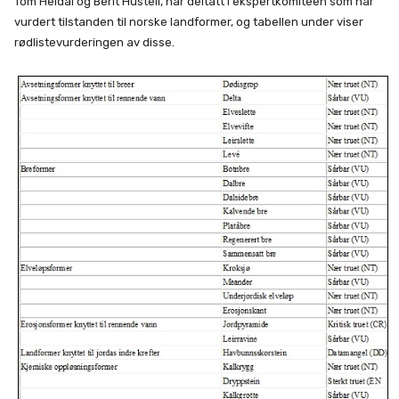
Tom Heldal og Berit Husteli, har deltatt i ekspertkomiteen som har
vurdert tilstanden til norske landformer, og tabellen under viser
rødlistevurderingen av disse.