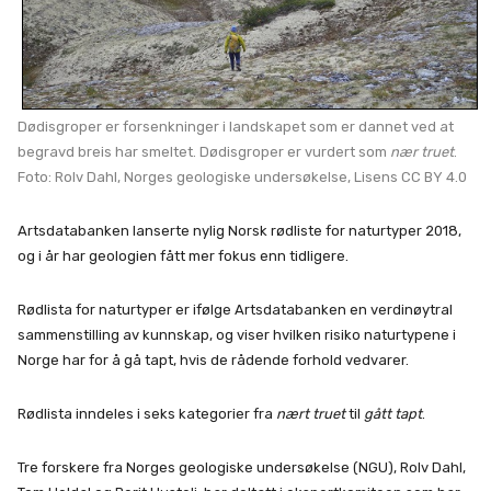
Dødisgroper er forsenkninger i landskapet som er dannet ved at
begravd breis har smeltet. Dødisgroper er vurdert som
nær truet
.
Foto: Rolv Dahl, Norges geologiske undersøkelse, Lisens CC BY 4.0
Artsdatabanken lanserte nylig Norsk rødliste for naturtyper 2018,
og i år har geologien fått mer fokus enn tidligere.
Rødlista for naturtyper er ifølge Artsdatabanken en verdinøytral
sammenstilling av kunnskap, og viser hvilken risiko naturtypene i
Norge har for å gå tapt, hvis de rådende forhold vedvarer.
Rødlista inndeles i seks kategorier fra
nært truet
til
gått tapt
.
Tre forskere fra Norges geologiske undersøkelse (NGU), Rolv Dahl,