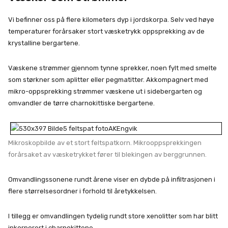
Vi befinner oss på flere kilometers dyp i jordskorpa. Selv ved høye
temperaturer forårsaker stort væsketrykk oppsprekking av de
krystalline bergartene.
Væskene strømmer gjennom tynne sprekker, noen fylt med smelte
som størkner som aplitter eller pegmatitter. Akkompagnert med
mikro-oppsprekking strømmer væskene ut i sidebergarten og
omvandler de tørre charnokittiske bergartene.
Mikroskopbilde av et stort feltspatkorn. Mikrooppsprekkingen
forårsaket av væsketrykket fører til blekingen av berggrunnen.
Omvandlingssonene rundt årene viser en dybde på infiltrasjonen i
flere størrelsesordner i forhold til åretykkelsen.
I tillegg er omvandlingen tydelig rundt store xenolitter som har blitt
inkorporert i charnokittene.