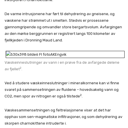
De varme intrusjonene har ført til dehydrering av gneisene, og
væskene har strømmet ut i smelten. Stedvis er prosessene
gjennomgripende og omvandler store bergartsvolum. Avfargingen
av den mørke berggrunnen er registrert langs 100 kilometer av
fjellkjeden i Dronning Maud Land.
Væskeinneslutninger av vann i en prøve fra de avfargede delene
2
av fjellet
.
Ved å studere væskeinneslutninger i mineralkornene kan vi finne
svaret på sammensetningen av fluidene – hovedsakelig vann og
2
CO2, men spor av nitrogen er også tilstede
.
Væskesammensetningen og feltrelasjonene viser at det har
opphav som sen-magmatiske infiltrasjoner, og som dehydrering av
skorpen charnokittene intruderte i.