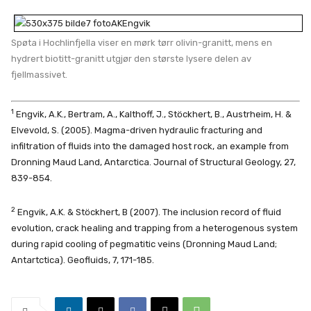
Spøta i Hochlinfjella viser en mørk tørr olivin-granitt, mens en
hydrert biotitt-granitt utgjør den største lysere delen av
fjellmassivet.
1
Engvik, A.K., Bertram, A., Kalthoff, J., Stöckhert, B., Austrheim, H. &
Elvevold, S. (2005). Magma-driven hydraulic fracturing and
infiltration of fluids into the damaged host rock, an example from
Dronning Maud Land, Antarctica. Journal of Structural Geology, 27,
839-854.
2
Engvik, A.K. & Stöckhert, B (2007). The inclusion record of fluid
evolution, crack healing and trapping from a heterogenous system
during rapid cooling of pegmatitic veins (Dronning Maud Land;
Antartctica). Geofluids, 7, 171-185.