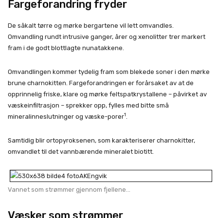
Fargeforandring fryder
De såkalt tørre og mørke bergartene vil lett omvandles.
Omvandling rundt intrusive ganger, årer og xenolitter trer markert
fram i de godt blottlagte nunatakkene.
Omvandlingen kommer tydelig fram som blekede soner i den mørke
brune charnokitten. Fargeforandringen er forårsaket av at de
opprinnelig friske, klare og mørke feltspatkrystallene – påvirket av
væskeinfiltrasjon – sprekker opp, fylles med bitte små
1
mineralinneslutninger og væske-porer
.
Samtidig blir ortopyroksenen, som karakteriserer charnokitter,
omvandlet til det vannbærende mineralet biotitt.
Vannet som strømmer gjennom fjellene…
Væsker som strømmer