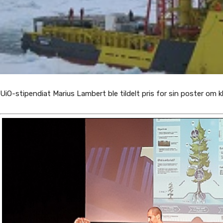
UiO-stipendiat Marius Lambert ble tildelt pris for sin poster om k