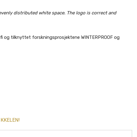
 evenly distributed white space. The logo is correct and
afi og tilknyttet forskningsprosjektene WINTERPROOF og
IKKELEN!