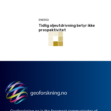
ENERGI
Tidlig oljeutdrivning betyr ikke
prospektivitet
Geoforskning.no is the foremost communicator of