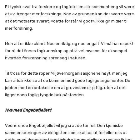
Et typisk svar fra forskere og fagfolk i en slik sammenheng vil være
at «vi trenger mer forskning». Noe av grunnen kan dessverre være
at det motsatte svaret, «dette forstår vi godt», ikke gir midler til
mer forskning.
Men alt er ikke uklart. Noe er riktig, og noe er galt. Vi må ha respekt
for at det finnes fagkunnskap og at vi vet mye om for eksempel
hvordan forurensning sprer seg i naturen.
Til tross for dette roper Miljøvernorganisasjonene høyt, men jeg
kan altså ikke se at de kommer med gode faglige argumenter. De
jobber med en antakelse om at gruveslam er giftig, uten at det
ligger noen faglig tyngde bak påstanden.
Hva med Engebøfjellet?
Vedrørende Engebøfjellet vil jeg si at de tar feil. Den kjemiske
sammensetningen av eklogitten som skal tas ut forteller oss at
dette er en dypbergart med mindre tungmetaller og radioaktivitet