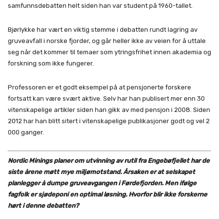
samfunnsdebatten helt siden han var student på 1960-tallet.
Bjørlykke har vært en viktig stemme i debatten rundt lagring av
gruveavfall i norske fjorder, og går heller ikke av veien for å uttale
seg når det kommer til temaer som ytringsfrihet innen akademia og
forskning som ikke fungerer.
Professoren er et godt eksempel på at pensjonerte forskere
fortsatt kan være svært aktive. Selv har han publisert mer enn 30
vitenskapelige artikler siden han gikk av med pensjon i 2008. Siden
2012 har han blitt sitert i vitenskapelige publikasjoner godt og vel 2
000 ganger.
Nordic Minings planer om utvinning av rutil fra Engebøfjellet har de
siste årene møtt mye miljømotstand. Årsaken er at selskapet
planlegger å dumpe gruveavgangen i Førdefjorden. Men ifølge
fagfolk er sjødeponi en optimal løsning. Hvorfor blir ikke forskerne
hørt i denne debatten?