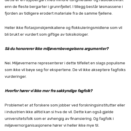
enn de fleste bergarter i grunnfjellet. I tillegg består løsmassene i
fjorden av tidligere erodert materiale fra de samme fjellene.
Heller ikke flotasjonskjemikaliene og flokkuleringsmidlene som vil
bli brukt er vurdert som giftige av toksikologer.
Så du honorerer ikke miljøvernbevegelsens argumenter?
Nei. Miljøvernerne representerer i dette tilfellet en slags populisme
som ikke vil bøye seg for ekspertene. De vil ikke akseptere fagfolks
vurderinger.
Hvorfor hører vi ikke mer fra sakkyndige fagfolk?
Problemet er at forskere som jobber ved forskningsinstitutter eller
i industrien ikke alltid kan si hva de vil. Dette kan også gjelde
universitetsfolk som er avhengig av finansiering. Og fagfolk i
miljøvernorganisasjonene hører vi heller ikke mye til.