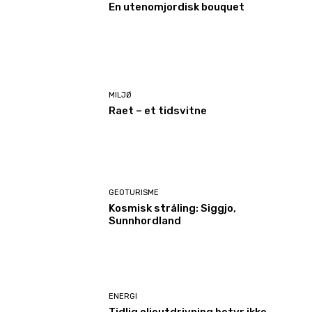
En utenomjordisk bouquet
MILJØ
Raet – et tidsvitne
GEOTURISME
Kosmisk stråling: Siggjo,
Sunnhordland
ENERGI
Tidlig oljeutdrivning betyr ikke