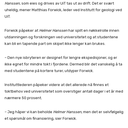
Hanssen
, som eies og drives av UiT tas ut av drift. Det er svært
uheldig, mener Matthias Forwick, leder ved Institutt for geologi ved
UiT.
Forwick påpeker at
Helmer Hanssen
har spilt en nøkkelrolle innen
utdanningen og forskningen ved universitetet og at studentene
kan bli en tapende part om skipet ikke lenger kan brukes.
– Den nye isbryteren er designet for lengre ekspedisjoner, og er
ikke egnet for mindre tokt i fjordene. Dermed blir det vanskelig å ta
med studentene på kortere turer, utdyper Forwick.
Instituttlederen påpeker videre at det allerede nå finnes et
toktbehov ved universitetet som overstiger antall dager i et år med
nærmere 50 prosent.
– Jeg håper vi kan beholde
Helmer Hanssen
, men det er selvfølgelig
et spørsmål om finansiering, sier Forwick.