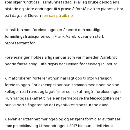
som skjer rundt oss i samfunnet i dag, skal jeg bruke geologiens
historie og store endringer til å prøve å forstå hvilken planet vi bor
på i dag, sier Kleiven i
en sak på uib.no
.
Hensikten med forelesningen er å hedre den muntlige
formidlingstradisjonen som Frank Aarebrot var en sterk
representant for.
Forelesningen holdes årlig i januar som var måneden Aarebrot
hadde fødselsdag. Tilfeldigvis har Kleiven fødselsdag 17. januar.
Klimaforskeren forteller at hun har lagt opp til stor variasjon i
forelesningen. For eksempel har hun sammen med noen av sine
kolleger reist rundt og laget filmer som skal inngå i forelesningen.
Hun har også skaffet til veie en kjerneprøve fra Mexicogolfen der
hun vil sette fingeren på det øyeblikket dinosaurene døde.
Kleiven er utdannet maringeolog og en kjent formidler av temaer
som paleoklima og klimaendringer. I 2017 ble hun tildelt Norsk